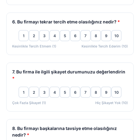
6. Bu firmayı tekrar tercih etme olasılığınız nedir?
*
1
2
3
4
5
6
7
8
9
10
Kesinlikle Tercih Etmem (1)
Kesinlikle Tercih Ederim (10)
7. Bu firma ile ilgili şikayet durumunuzu değerlendirin
*
1
2
3
4
5
6
7
8
9
10
Çok Fazla Şikayet (1)
Hiç Şikayet Yok (10)
8. Bu firmayı başkalarına tavsiye etme olasılığınız
nedir?
*