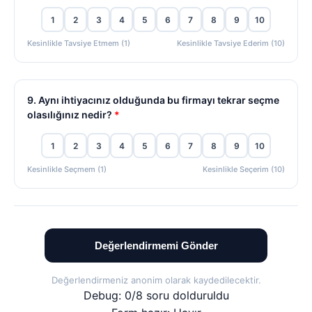
1
2
3
4
5
6
7
8
9
10
Kesinlikle Tavsiye Etmem (1)
Kesinlikle Tavsiye Ederim (10)
9. Aynı ihtiyacınız olduğunda bu firmayı tekrar seçme
olasılığınız nedir?
*
1
2
3
4
5
6
7
8
9
10
Kesinlikle Seçmem (1)
Kesinlikle Seçerim (10)
Değerlendirmemi Gönder
Değerlendirmeniz anonim olarak kaydedilecektir.
Debug: 0/8 soru dolduruldu