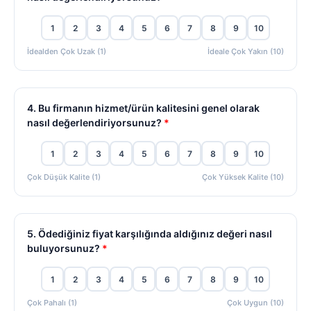
1
2
3
4
5
6
7
8
9
10
İdealden Çok Uzak (1)
İdeale Çok Yakın (10)
4. Bu firmanın hizmet/ürün kalitesini genel olarak
nasıl değerlendiriyorsunuz?
*
1
2
3
4
5
6
7
8
9
10
Çok Düşük Kalite (1)
Çok Yüksek Kalite (10)
5. Ödediğiniz fiyat karşılığında aldığınız değeri nasıl
buluyorsunuz?
*
1
2
3
4
5
6
7
8
9
10
Çok Pahalı (1)
Çok Uygun (10)