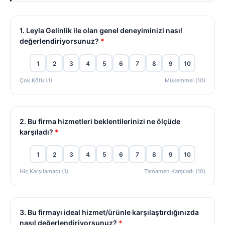
1. Leyla Gelinlik ile olan genel deneyiminizi nasıl
değerlendiriyorsunuz?
*
1
2
3
4
5
6
7
8
9
10
Çok Kötü (1)
Mükemmel (10)
2. Bu firma hizmetleri beklentilerinizi ne ölçüde
karşıladı?
*
1
2
3
4
5
6
7
8
9
10
Hiç Karşılamadı (1)
Tamamen Karşıladı (10)
3. Bu firmayı ideal hizmet/ürünle karşılaştırdığınızda
nasıl değerlendiriyorsunuz?
*