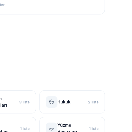
lar
n
Hukuk
3 liste
2 liste
ları
Yüzme
1 liste
1 liste
tler
Havuzları