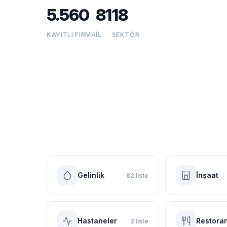
5.560
81
18
KAYITLI FIRMA
İL
SEKTÖR
Gelinlik
İnşaat
82 liste
Hastaneler
Restoran
2 liste