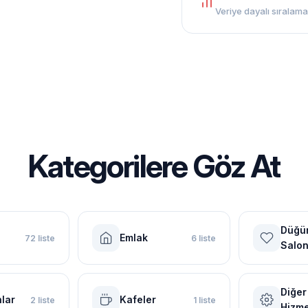
Veriye dayalı sıralama
Kategorilere Göz At
Düğü
Emlak
72 liste
6 liste
Salon
Diğer
lar
Kafeler
2 liste
1 liste
Hizme