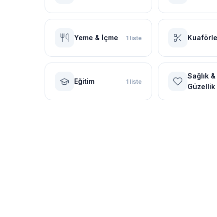
Yeme & İçme
Kuaförle
1 liste
Sağlık &
Eğitim
1 liste
Güzellik