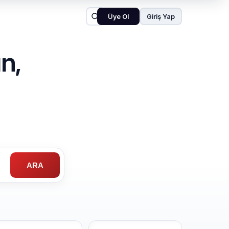
Üye Ol
Giriş Yap
n,
ARA