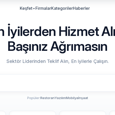
Keşfet
Firmalar
Kategoriler
Haberler
n İyilerden Hizmet Alı
Başınız Ağrımasın
Sektör Liderinden Teklif Alın, En iyilerle Çalışın.
Popüler:
Restoran
Yazılım
Mobilya
İnşaat