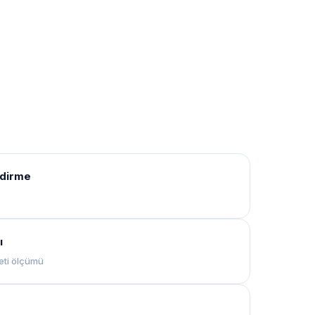
ndirme
ı
eti ölçümü