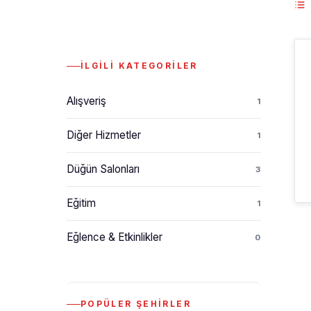
İLGILI KATEGORILER
Alışveriş
1
Diğer Hizmetler
1
Düğün Salonları
3
Eğitim
1
Eğlence & Etkinlikler
0
POPÜLER ŞEHIRLER