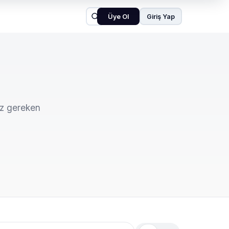
Üye Ol
Giriş Yap
iz gereken