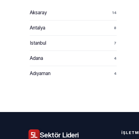
Aksaray
14
Antalya
8
Istanbul
7
Adana
4
Adıyaman
4
İŞLETM
Sektör
Lideri