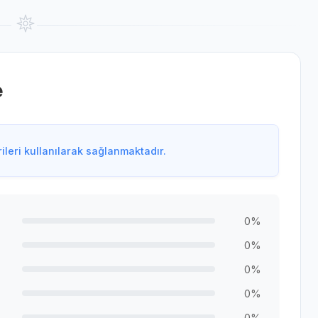
e
leri kullanılarak sağlanmaktadır.
0%
0%
0%
0%
0%