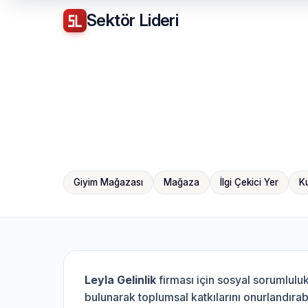
Sektör
Lideri
Giyim Mağazası
Mağaza
İlgi Çekici Yer
K
Leyla Gelinlik
firması için sosyal sorumlulu
bulunarak toplumsal katkılarını onurlandırabi