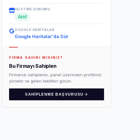
İŞLETME DURUMU
Aktif
GOOGLE HARITALAR
Google Haritalar'da Gör
FIRMA SAHIBI MISINIZ?
Bu Firmayı Sahiplen
Firmanızı sahiplenin, panel üzerinden profilinizi
yönetin ve gelen teklifleri görün.
SAHIPLENME BAŞVURUSU