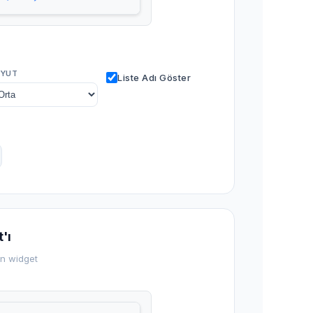
YUT
Liste Adı Göster
'ı
en widget