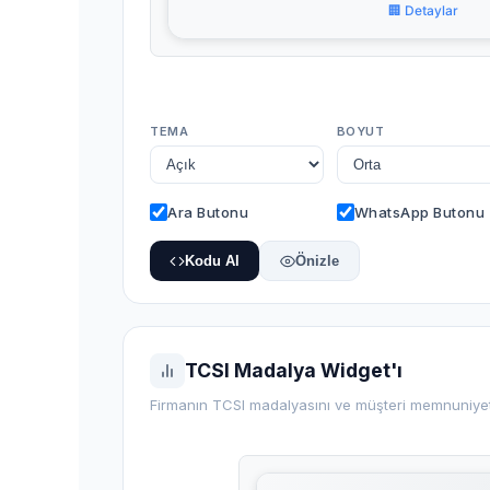
🏢 Detaylar
TEMA
BOYUT
Ara Butonu
WhatsApp Butonu
Kodu Al
Önizle
TCSI Madalya Widget'ı
Firmanın TCSI madalyasını ve müşteri memnuniyet