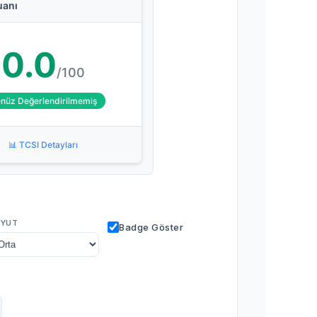
uanı
0.0
/100
nüz Değerlendirilmemiş
📊 TCSI Detayları
YUT
Badge Göster