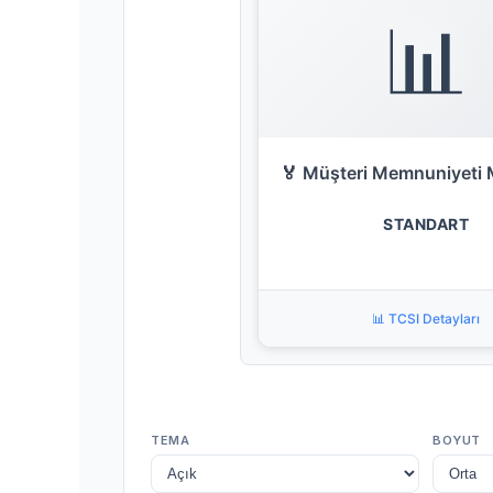
📊
🏅 Müşteri Memnuniyeti 
STANDART
📊 TCSI Detayları
TEMA
BOYUT