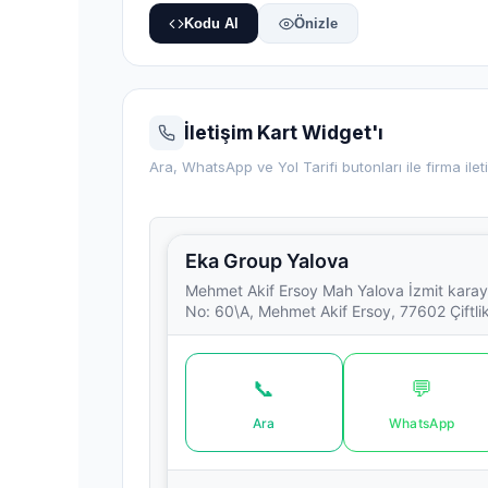
Kodu Al
Önizle
İletişim Kart Widget'ı
Ara, WhatsApp ve Yol Tarifi butonları ile firma ileti
Eka Group Yalova
Mehmet Akif Ersoy Mah Yalova İzmit karay
No: 60\A, Mehmet Akif Ersoy, 77602 Çiftli
📞
💬
Ara
WhatsApp