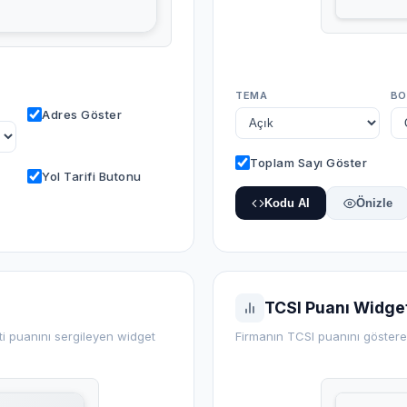
TEMA
BO
Adres Göster
Toplam Sayı Göster
Yol Tarifi Butonu
Kodu Al
Önizle
TCSI Puanı Widget
i puanını sergileyen widget
Firmanın TCSI puanını göster