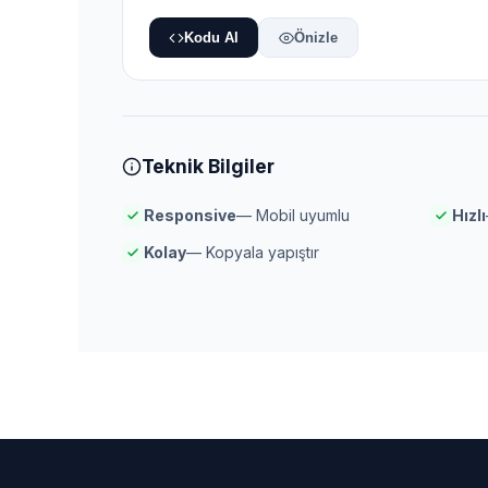
Kodu Al
Önizle
Teknik Bilgiler
Responsive
— Mobil uyumlu
Hızlı
Kolay
— Kopyala yapıştır