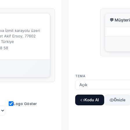
💬 Müşter
a İzmit karayolu üzeri
t Akif Ersoy, 77602
, Türkiye
58 58
TEMA
Kodu Al
Önizle
Logo Göster