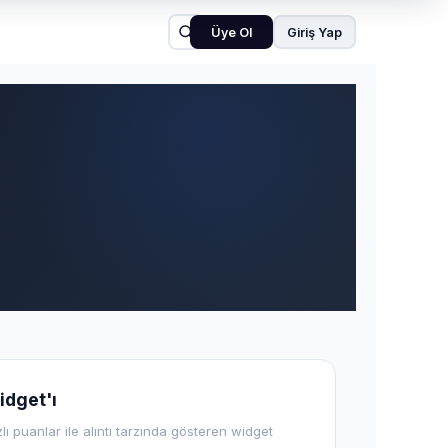
Üye Ol
Giriş Yap
idget'ı
zlı puanlar ile alıntı tarzında gösteren widget