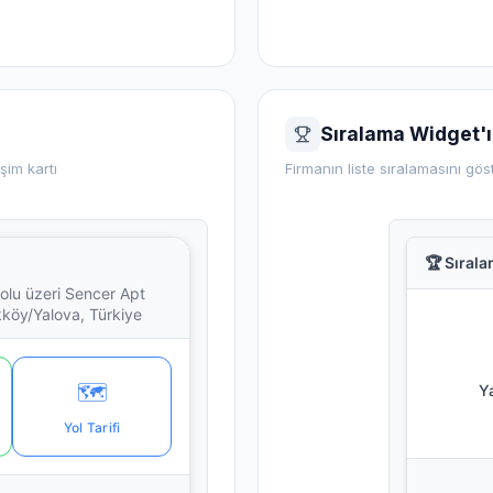
Sıralama Widget'ı
şim kartı
Firmanın liste sıralamasını gö
🏆 Sıral
olu üzeri Sencer Apt
kköy/Yalova, Türkiye
🗺️
Ya
Yol Tarifi