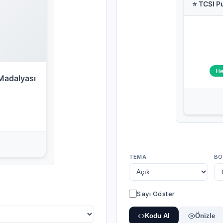
⭐ TCSI P
He
Madalyası
TEMA
BO
Sayı Göster
Kodu Al
Önizle