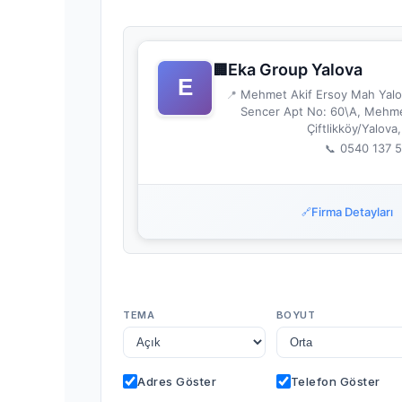
Eka Group Yalova
🏢
Mehmet Akif Ersoy Mah Yalov
📍
Sencer Apt No: 60\A, Mehme
Çiftlikköy/Yalova
0540 137 
📞
Firma Detayları
🔗
TEMA
BOYUT
Adres Göster
Telefon Göster