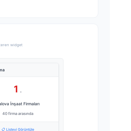
steren widget
ama
1
.
lova İnşaat Firmaları
40 firma arasında
📋 Listeyi Görüntüle