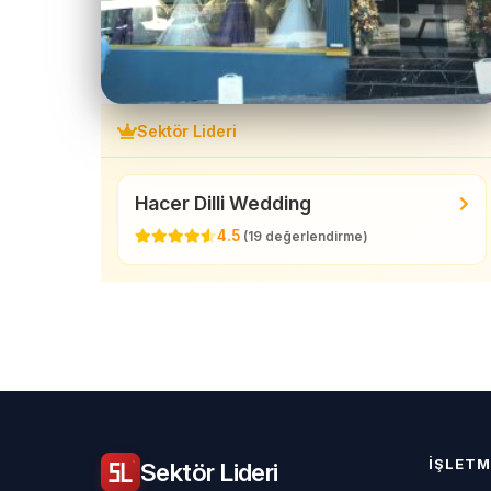
Sektör Lideri
Hacer Dilli Wedding
4.5
(19 değerlendirme)
İŞLETM
Sektör
Lideri