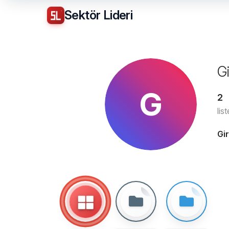
Sektör
Lideri
G
G
2
list
Gi