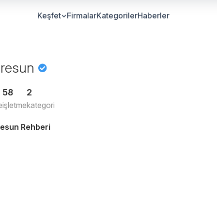
Keşfet
Firmalar
Kategoriler
Haberler
iresun
58
2
e
işletme
kategori
resun Rehberi