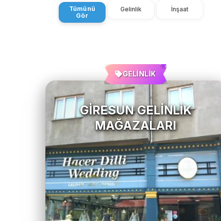
Tümünü
Gelinlik
İnşaat
Gör
GELİNLİK
GIRESUN GELINLIK
MAĞAZALARI