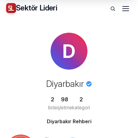
Sektör
Lideri
Menü
D
Diyarbakır
2
98
2
liste
işletme
kategori
Diyarbakır Rehberi