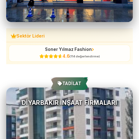
Sektör Lideri
Soner Yılmaz Fashion
4.6
(114 değerlendirme)
TADİLAT
DIYARBAKIR İNŞAAT FIRMALARI