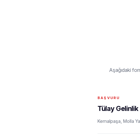
Aşağıdaki for
Tülay Gelinli
Kemalpaşa, Molla Y