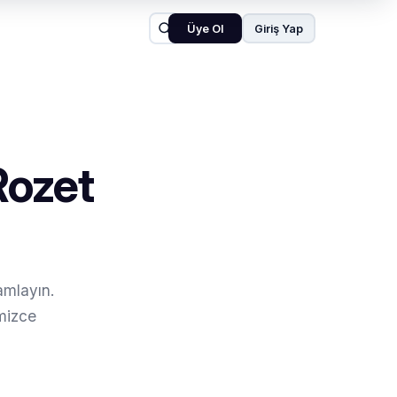
Üye Ol
Giriş Yap
Rozet
amlayın.
mizce