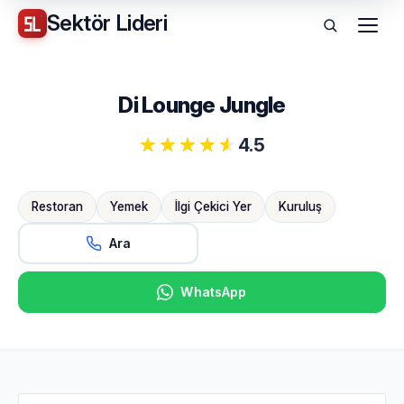
Sektör
Lideri
Menü
Di Lounge Jungle
4.5
Restoran
Yemek
İlgi Çekici Yer
Kuruluş
Ara
WhatsApp