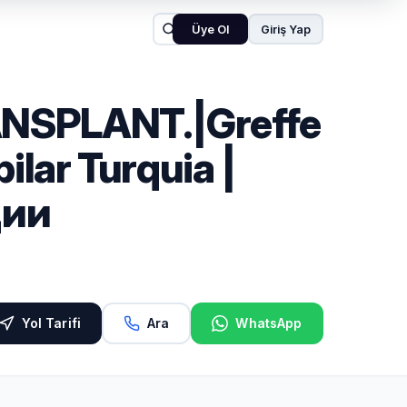
Üye Ol
Giriş Yap
NSPLANT.|Greffe
ilar Turquia |
ции
Yol Tarifi
Ara
WhatsApp