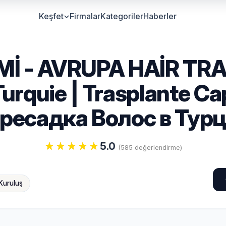
Keşfet
Firmalar
Kategoriler
Haberler
Mİ - AVRUPA HAİR TRA
rquie | Trasplante Cap
ресадка Волос в Тур
5.0
(585 değerlendirme)
Kuruluş