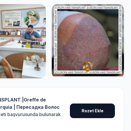
SPLANT.|Greffe de
urquia | Пересадка Волос
Rozet Ekle
ozeti başvurusunda bulunarak