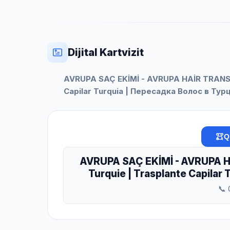
Dijital Kartvizit
AVRUPA SAÇ EKİMİ - AVRUPA HAİR TRANSP
Capilar Turquia | Пересадка Волос в Тур
Q
AVRUPA SAÇ EKİMİ - AVRUPA 
Turquie | Trasplante Capilar
📞 