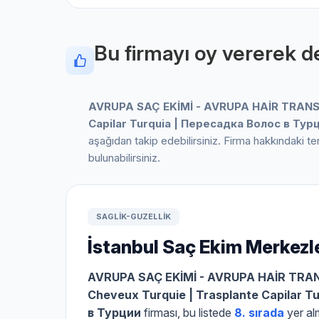
Bu firmayı oy vererek de
AVRUPA SAÇ EKİMİ - AVRUPA HAİR TRANSP
Capilar Turquia | Пересадка Волос в Тур
aşağıdan takip edebilirsiniz. Firma hakkındaki t
bulunabilirsiniz.
SAGLIK-GUZELLIK
İstanbul Saç Ekim Merkezle
AVRUPA SAÇ EKİMİ - AVRUPA HAİR TRAN
Cheveux Turquie | Trasplante Capilar T
в Турции
firması, bu listede
8. sırada
yer al