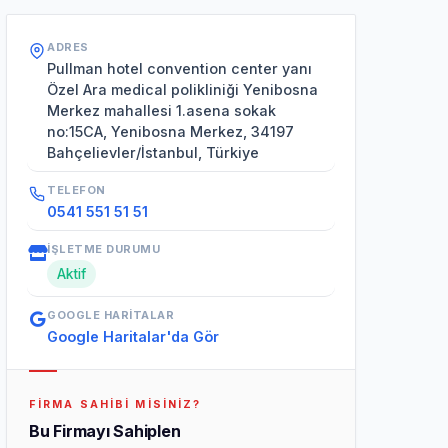
ADRES
Pullman hotel convention center yanı
Özel Ara medical polikliniği Yenibosna
Merkez mahallesi 1.asena sokak
no:15CA, Yenibosna Merkez, 34197
Bahçelievler/İstanbul, Türkiye
TELEFON
0541 551 51 51
İŞLETME DURUMU
Aktif
GOOGLE HARITALAR
Google Haritalar'da Gör
FIRMA SAHIBI MISINIZ?
Bu Firmayı Sahiplen