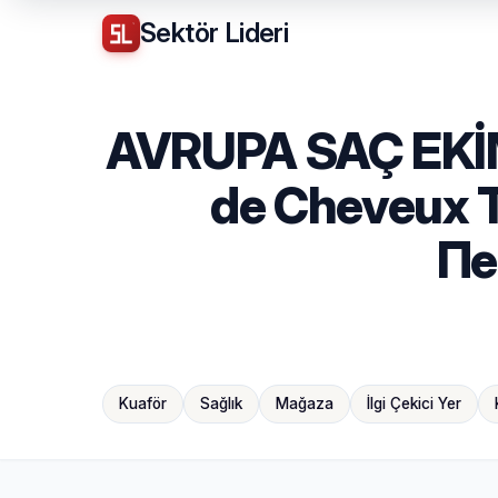
Sektör
Lideri
AVRUPA SAÇ EKİ
de Cheveux Tu
Пе
Kuaför
Sağlık
Mağaza
İlgi Çekici Yer