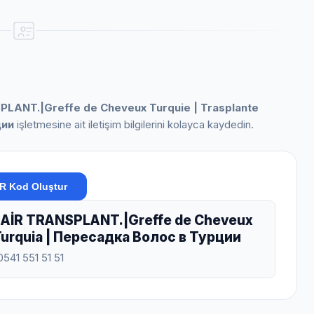
LANT.|Greffe de Cheveux Turquie | Trasplante
ции
işletmesine ait iletişim bilgilerini kolayca kaydedin.
R Kod Oluştur
HAİR TRANSPLANT.|Greffe de Cheveux
 Turquia | Пересадка Волос в Турции
0541 551 51 51