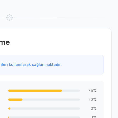
rme
leri kullanılarak sağlanmaktadır.
75%
20%
3%
1%