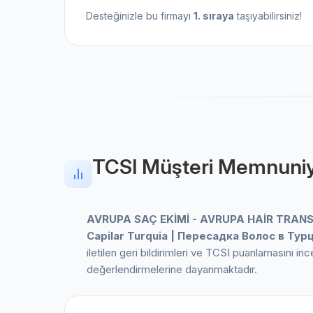
Desteğinizle bu firmayı
1. sıraya
taşıyabilirsiniz!
TCSI Müşteri Memnuniy
AVRUPA SAÇ EKİMİ - AVRUPA HAİR TRANSP
Capilar Turquia | Пересадка Волос в Тур
iletilen geri bildirimleri ve TCSI puanlamasını i
değerlendirmelerine dayanmaktadır.