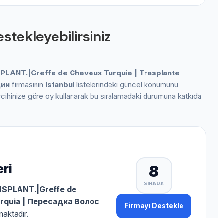
stekleyebilirsiniz
LANT.|Greffe de Cheveux Turquie | Trasplante
ции
firmasının
Istanbul
listelerindeki güncel konumunu
ercihinize göre oy kullanarak bu sıralamadaki durumuna katkıda
ri
8
SIRADA
SPLANT.|Greffe de
urquia | Пересадка Волос
Firmayı Destekle
maktadır.