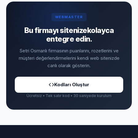
WEBMASTER
Bu firmayı sitenize
kolayca
entegre edin.
Setri Osmanlı firmasının puanlarını, rozetlerini ve
müşteri değerlendirmelerini kendi web sitenizde
canlı olarak gösterin.
Kodları Oluştur
Ücretsiz • Tek satır kod • 30 saniyede kurulum