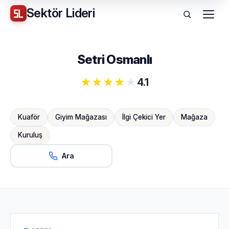
Sektör
Lideri
Menü
Setri Osmanlı
4.1
Kuaför
Giyim Mağazası
İlgi Çekici Yer
Mağaza
Kuruluş
Ara