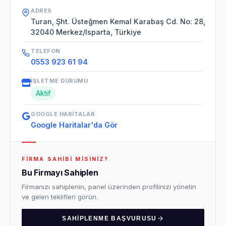
ADRES
Turan, Şht. Üsteğmen Kemal Karabaş Cd. No: 28,
32040 Merkez/Isparta, Türkiye
TELEFON
0553 923 61 94
İŞLETME DURUMU
Aktif
GOOGLE HARITALAR
Google Haritalar'da Gör
FIRMA SAHIBI MISINIZ?
Bu Firmayı Sahiplen
Firmanızı sahiplenin, panel üzerinden profilinizi yönetin
ve gelen teklifleri görün.
SAHIPLENME BAŞVURUSU