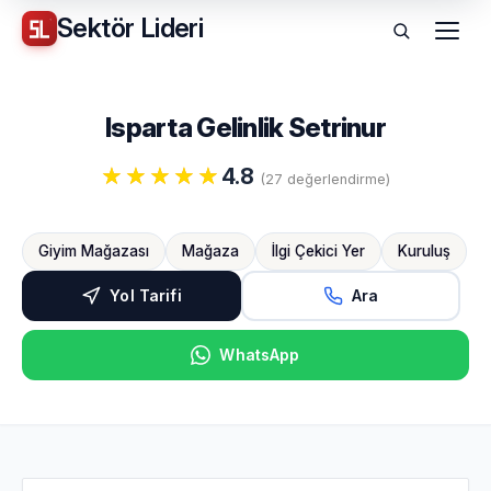
Sektör
Lideri
Menü
Isparta Gelinlik Setrinur
4.8
(27 değerlendirme)
Giyim Mağazası
Mağaza
İlgi Çekici Yer
Kuruluş
Yol Tarifi
Ara
WhatsApp