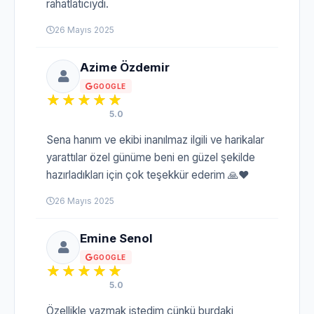
rahatlatıcıydı.
26 Mayıs 2025
Azime Özdemir
GOOGLE
5.0
Sena hanım ve ekibi inanılmaz ilgili ve harikalar
yarattılar özel günüme beni en güzel şekilde
hazırladıkları için çok teşekkür ederim 🙏❤️
26 Mayıs 2025
Emine Senol
GOOGLE
5.0
Özellikle yazmak istedim çünkü burdaki