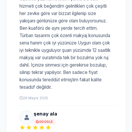
hizmeti çok beğendim gelinlikleri çok çeşitli
her zevke göre var bizzat ilgilenip size
yakışanı gönlünüze göre olanı buluyorsunuz.
Ben kuaförü de aynı yerde tercih ettim.
Türban tasarımı çok özenli makyaj konusunda
sena hanım çok iyi yüzünüze Uygun olanı çok
iyi teknikle uyguluyor şuan yüzümde 12 saatlik
makyaj var suratımda tek bir bozulma yok ruj
dahil. İçinize sinmesi için gerekirse bozulup,
silinip tekrar yapılıyor. Ben sadece fiyat
konusunda tereddüt etmiştim fakat kalite
tesadüf değildir.
26 Mayıs 2025
şenay ala
GOOGLE