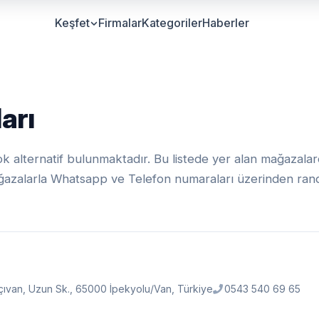
Keşfet
Firmalar
Kategoriler
Haberler
arı
 alternatif bulunmaktadır. Bu listede yer alan mağazalarda
i mağazalarla Whatsapp ve Telefon numaraları üzerinden randev
çıvan, Uzun Sk., 65000 İpekyolu/Van, Türkiye
0543 540 69 65