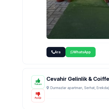
Ara
WhatsApp
Cevahir Gelinlik & Coiff
Yukarı
Durmazlar apartman, Serhat, Erekdağ
Aşağı