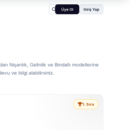
Üye Ol
Giriş Yap
n Nişanlık, Gelinlik ve Bindallı modellerine
u ve bilgi alabilirsiniz.
1. Sıra