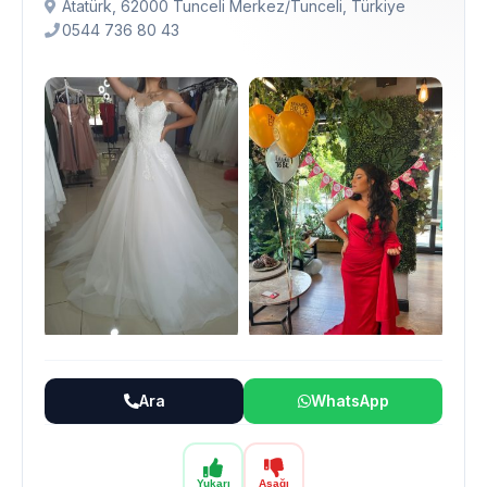
Atatürk, 62000 Tunceli Merkez/Tunceli, Türkiye
0544 736 80 43
Ara
WhatsApp
Yukarı
Aşağı