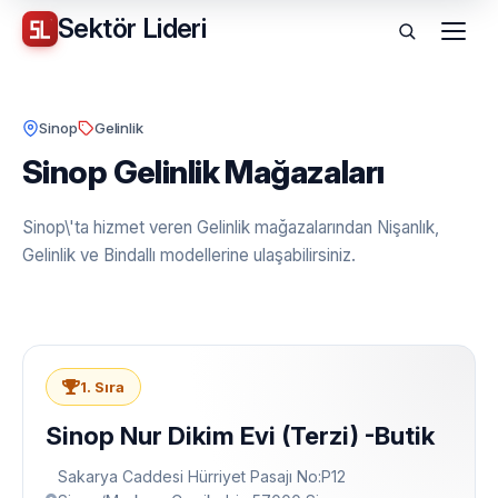
Sektör
Lideri
Menü
Sinop
Gelinlik
Sinop Gelinlik Mağazaları
Sinop\'ta hizmet veren Gelinlik mağazalarından Nişanlık,
Gelinlik ve Bindallı modellerine ulaşabilirsiniz.
1. Sıra
Sinop Nur Dikim Evi (Terzi) -Butik
Sakarya Caddesi Hürriyet Pasajı No:P12