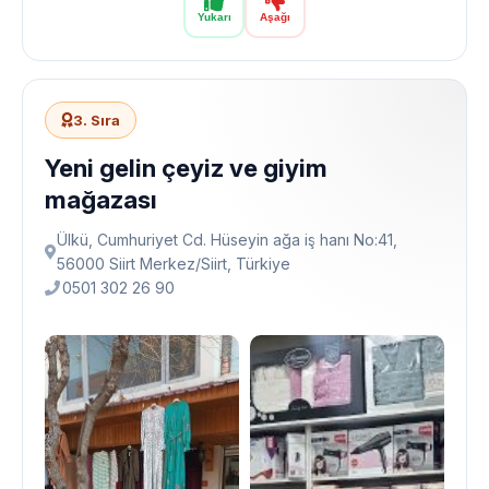
Yukarı
Aşağı
3. Sıra
Yeni gelin çeyiz ve giyim
mağazası
Ülkü, Cumhuriyet Cd. Hüseyin ağa iş hanı No:41,
56000 Siirt Merkez/Siirt, Türkiye
0501 302 26 90