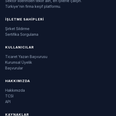
Sektör liderinden teklif alın, en iyilerle çalışın.
Türkiye'nin firma keşif platformu.
İŞLETME SAHIPLERI
Şirket Sildirme
Sertifika Sorgulama
KULLANICILAR
Ticaret Yazarı Başvurusu
Kurumsal Üyelik
Başvurular
HAKKIMIZDA
Hakkımızda
TCSI
API
KAYNAKLAR