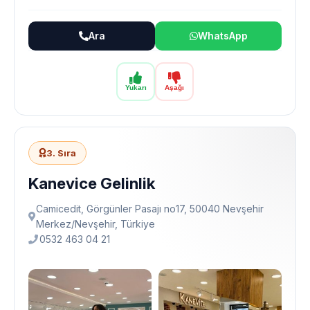
Ara
WhatsApp
Yukarı
Aşağı
3. Sıra
Kanevice Gelinlik
Camicedit, Görgünler Pasajı no17, 50040 Nevşehir
Merkez/Nevşehir, Türkiye
0532 463 04 21