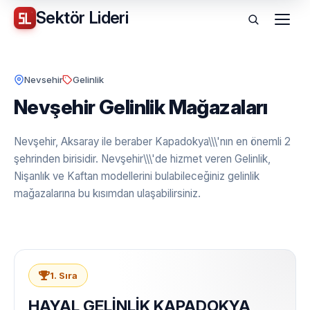
Sektör
Lideri
Menü
Nevsehir
Gelinlik
Nevşehir Gelinlik Mağazaları
Nevşehir, Aksaray ile beraber Kapadokya\\\'nın en önemli 2
şehrinden birisidir. Nevşehir\\\'de hizmet veren Gelinlik,
Nişanlık ve Kaftan modellerini bulabileceğiniz gelinlik
mağazalarına bu kısımdan ulaşabilirsiniz.
1. Sıra
HAYAL GELİNLİK KAPADOKYA