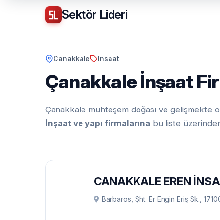
Sektör
Lideri
Canakkale
Insaat
Çanakkale İnşaat Fi
Çanakkale muhteşem doğası ve gelişmekte olan
İnşaat ve yapı firmalarına
bu liste üzerinden 
CANAKKALE EREN İNS
Barbaros, Şht. Er Engin Eriş Sk., 1