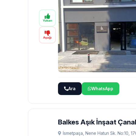
Yukarı
Aşağı
Ara
WhatsApp
Balkes Aşık İnşaat Çana
İsmetpaşa, Nene Hatun Sk. No:10, 