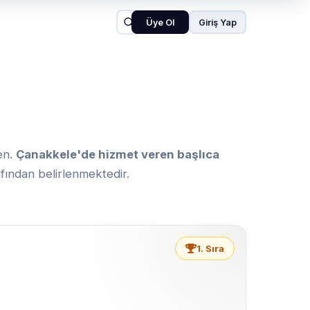
Üye Ol
Giriş Yap
en.
Çanakkele'de hizmet veren başlıca
rafından belirlenmektedir.
1. Sıra