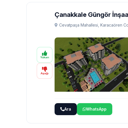
Çanakkale Güngör İnşaa
Cevatpaşa Mahallesi, Karacaören Cd
Yukarı
Aşağı
Ara
WhatsApp