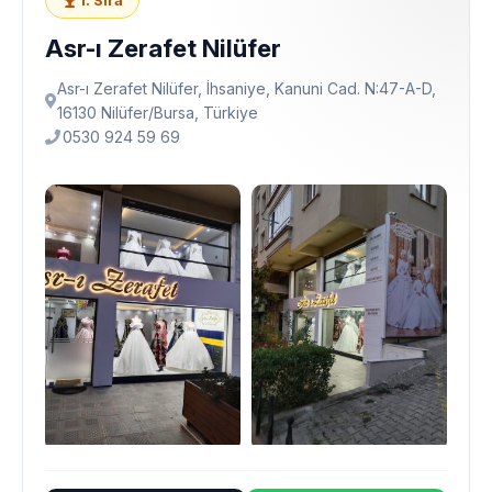
1. Sıra
Asr-ı Zerafet Nilüfer
Asr-ı Zerafet Nilüfer, İhsaniye, Kanuni Cad. N:47-A-D,
16130 Ni̇lüfer/Bursa, Türkiye
0530 924 59 69