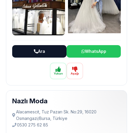
Ara
WhatsApp
Yukarı
Aşağı
Nazlı Moda
Alacamescit, Tuz Pazarı Sk. No:29, 16020
Osmangazi̇/Bursa, Türkiye
0530 275 62 85