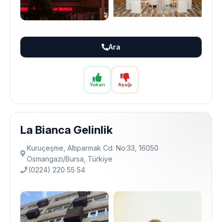
Ara
Yukarı
Aşağı
La Bianca Gelinlik
Kuruçeşme, Altıparmak Cd. No:33, 16050
Osmangazi̇/Bursa, Türkiye
(0224) 220 55 54