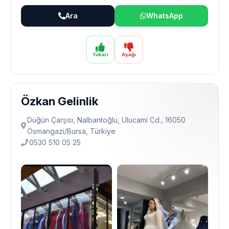
Ara
WhatsApp
Yukarı
Aşağı
Özkan Gelinlik
Düğün Çarşısı, Nalbantoğlu, Ulucami Cd., 16050
Osmangazi̇/Bursa, Türkiye
0530 510 05 25