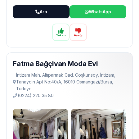
Ara
WhatsApp
Yukarı
Aşağı
Fatma Bağçivan Moda Evi
İntizam Mah. Altıparmak Cad. Coşkunsoy, İntizam,
Tanaydın Apt No:40/A, 16010 Osmangazi̇/Bursa,
Türkiye
(0224) 220 35 80