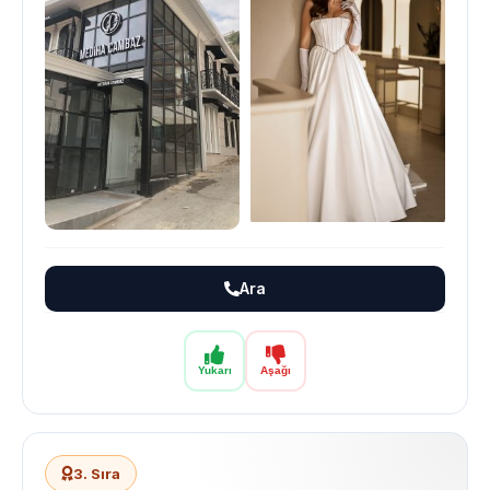
Ara
Yukarı
Aşağı
3. Sıra