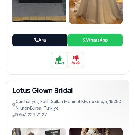
Ara
WhatsApp
Yukarı
Aşağı
Lotus Glown Bridal
Cumhuriyet, Fatih Sultan Mehmet Blv. no39 c/a, 16350
Ni̇lüfer/Bursa, Türkiye
0541 238 71 27