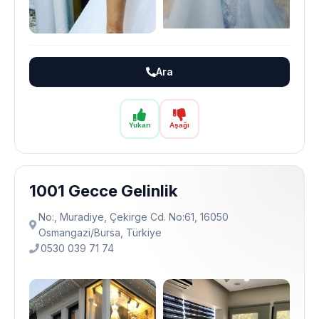
Ara
Yukarı
Aşağı
1001 Gecce Gelinlik
No:, Muradiye, Çekirge Cd. No:61, 16050
Osmangazi̇/Bursa, Türkiye
0530 039 71 74