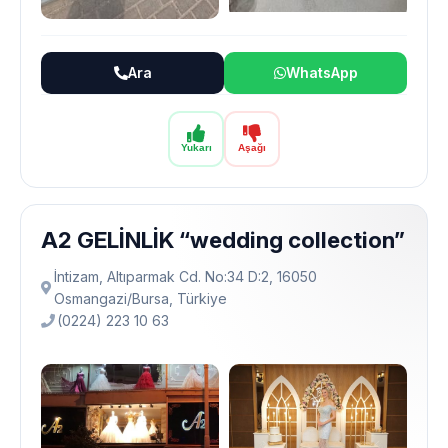
Ara
WhatsApp
Yukarı
Aşağı
A2 GELİNLİK “wedding collection”
İntizam, Altıparmak Cd. No:34 D:2, 16050
Osmangazi̇/Bursa, Türkiye
(0224) 223 10 63