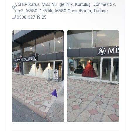
yol BP karşısı Miss Nur gelinlik, Kurtuluş, Dönmez Sk.
no:2, 16580 D:35’lik, 16580 Gürsu/Bursa, Türkiye
0538 027 19 25