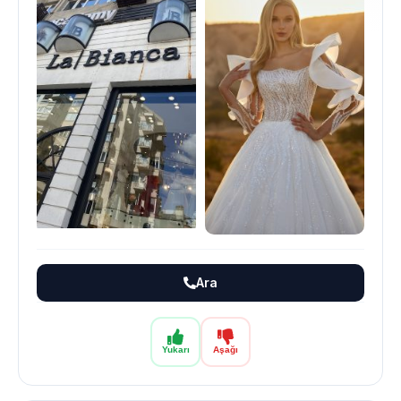
Ara
Yukarı
Aşağı