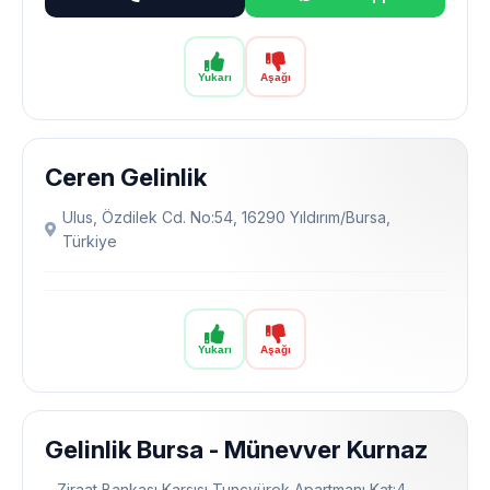
Yukarı
Aşağı
Ceren Gelinlik
Ulus, Özdilek Cd. No:54, 16290 Yıldırım/Bursa,
Türkiye
Yukarı
Aşağı
Gelinlik Bursa - Münevver Kurnaz
Ziraat Bankası Karşısı Tunçyürek Apartmanı Kat:4,