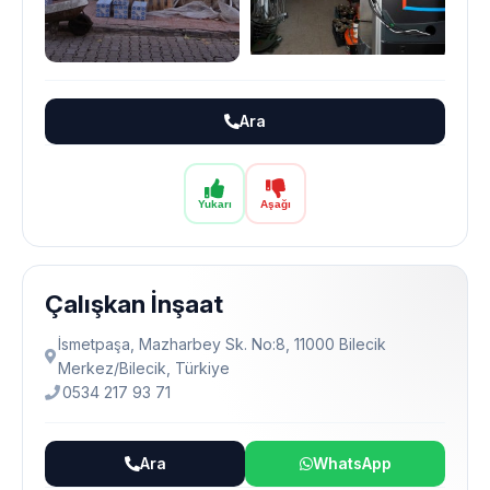
Ara
Yukarı
Aşağı
Çalışkan İnşaat
İsmetpaşa, Mazharbey Sk. No:8, 11000 Bilecik
Merkez/Bilecik, Türkiye
0534 217 93 71
Ara
WhatsApp