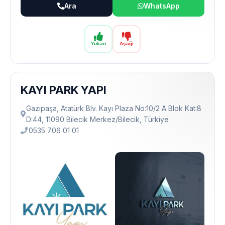
Ara
WhatsApp
Yukarı
Aşağı
KAYI PARK YAPI
Gazipaşa, Atatürk Blv. Kayı Plaza No:10/2 A Blok Kat:8
D:44, 11090 Bilecik Merkez/Bilecik, Türkiye
0535 706 01 01