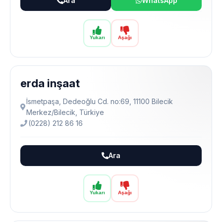
Ara
WhatsApp
Yukarı
Aşağı
erda inşaat
İsmetpaşa, Dedeoğlu Cd. no:69, 11100 Bilecik
Merkez/Bilecik, Türkiye
(0228) 212 86 16
Ara
Yukarı
Aşağı