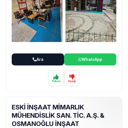
Ara
WhatsApp
Yukarı
Aşağı
ESKİ İNŞAAT MİMARLIK
MÜHENDİSLİK SAN. TİC. A.Ş. &
OSMANOĞLU İNŞAAT