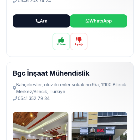
0546 203 74 24
Ara
WhatsApp
Yukarı
Aşağı
Bgc İnşaat Mühendislik
Bahçelievler, otuz iki evler sokak no:9/a, 11100 Bilecik
Merkez/Bilecik, Türkiye
0541 352 79 34