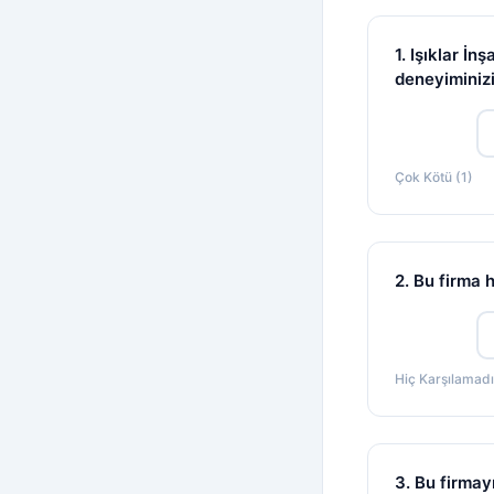
1. Işıklar İn
deneyiminizi
Çok Kötü (1)
2. Bu firma 
Hiç Karşılamadı
3. Bu firmay