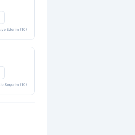
0
siye Ederim (10)
0
kle Seçerim (10)