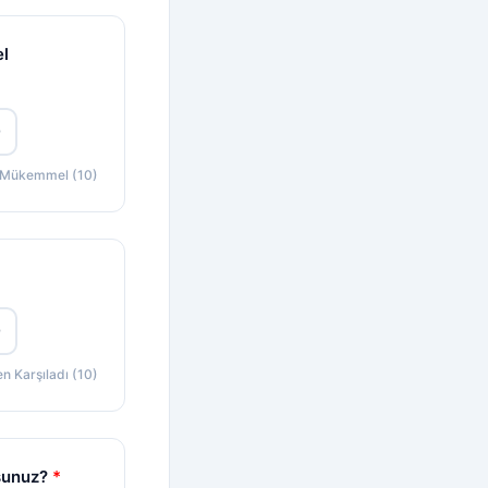
el
0
Mükemmel (10)
0
 Karşıladı (10)
rsunuz?
*