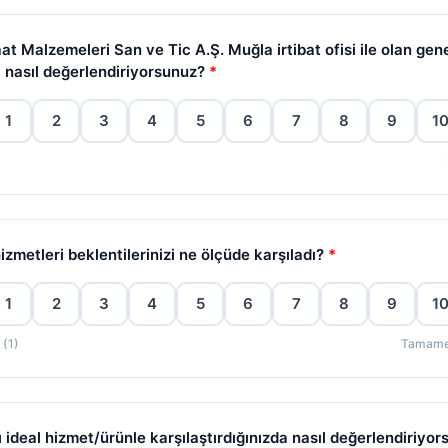
şaat Malzemeleri San ve Tic A.Ş. Muğla irtibat ofisi ile olan gen
 nasıl değerlendiriyorsunuz?
*
1
2
3
4
5
6
7
8
9
1
hizmetleri beklentilerinizi ne ölçüde karşıladı?
*
1
2
3
4
5
6
7
8
9
1
 (1)
Tamamen
ı ideal hizmet/ürünle karşılaştırdığınızda nasıl değerlendiriyo