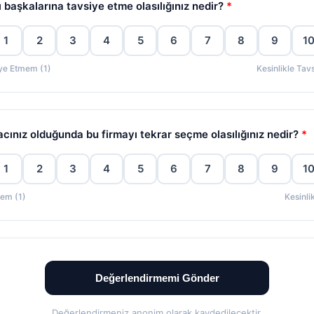
ı başkalarına tavsiye etme olasılığınız nedir?
*
1
2
3
4
5
6
7
8
9
1
iye Etmem (1)
Kesinlikle Tav
yacınız olduğunda bu firmayı tekrar seçme olasılığınız nedir?
*
1
2
3
4
5
6
7
8
9
1
mem (1)
Kesinli
Değerlendirmemi Gönder
Değerlendirmeniz anonim olarak kaydedilecektir.