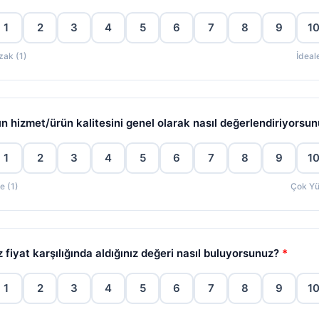
1
2
3
4
5
6
7
8
9
1
zak (1)
İdeal
ın hizmet/ürün kalitesini genel olarak nasıl değerlendiriyorsu
1
2
3
4
5
6
7
8
9
1
e (1)
Çok Yü
z fiyat karşılığında aldığınız değeri nasıl buluyorsunuz?
*
1
2
3
4
5
6
7
8
9
1