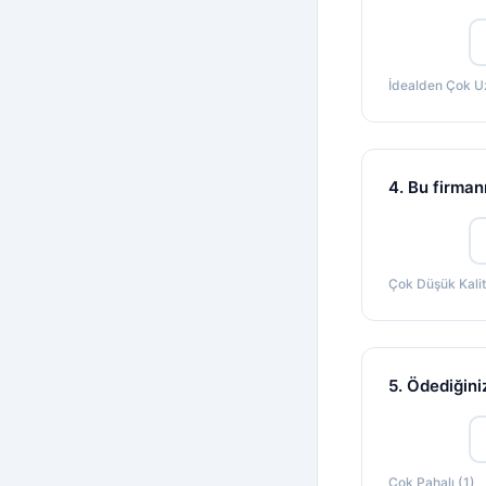
İdealden Çok U
4. Bu firman
Çok Düşük Kalit
5. Ödediğini
Çok Pahalı (1)