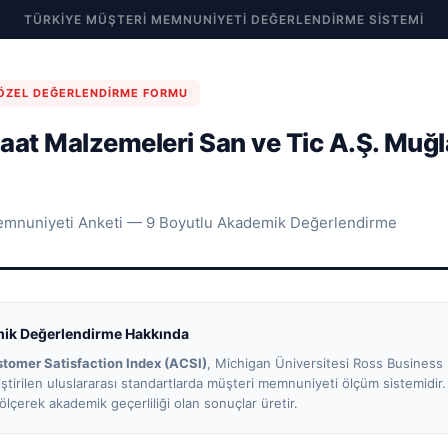
TÜRKIYE MÜŞTERI MEMNUNIYETI DEĞERLENDIRME SISTEMI
 ÖZEL DEĞERLENDIRME FORMU
nşaat Malzemeleri San ve Tic A.Ş. Muğla
emnuniyeti Anketi — 9 Boyutlu Akademik Değerlendirme
ik Değerlendirme Hakkında
tomer Satisfaction Index (ACSI)
, Michigan Üniversitesi Ross Business
iştirilen uluslararası standartlarda müşteri memnuniyeti ölçüm sistemidir
lçerek akademik geçerliliği olan sonuçlar üretir.