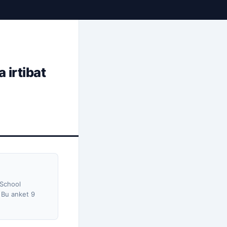
 irtibat
 School
. Bu anket 9