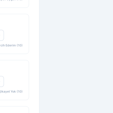
0
rcih Ederim (10)
0
Şikayet Yok (10)