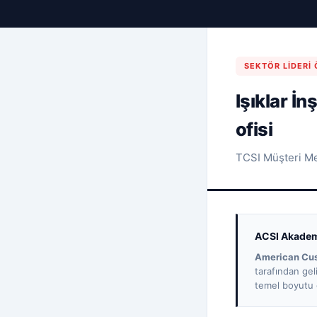
SEKTÖR LIDERI
Işıklar İ
ofisi
TCSI Müşteri M
ACSI Akadem
American Cus
tarafından gel
temel boyutu ö