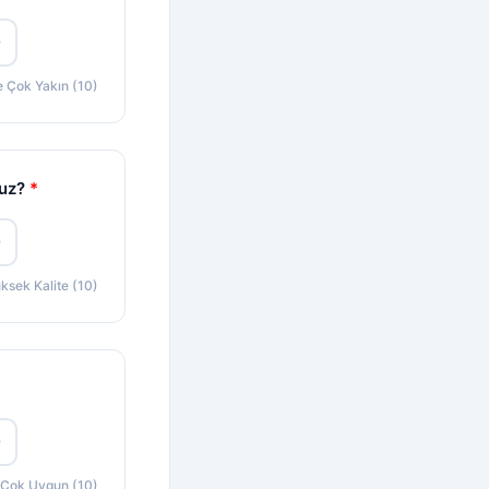
0
e Çok Yakın (10)
nuz?
*
0
ksek Kalite (10)
0
Çok Uygun (10)