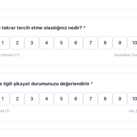
ı tekrar tercih etme olasılığınız nedir?
*
1
2
3
4
5
6
7
8
9
1
ih Etmem (1)
Kesinlikle Te
ile ilgili şikayet durumunuzu değerlendirin
*
1
2
3
4
5
6
7
8
9
1
et (1)
Hiç 