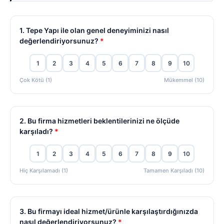
1. Tepe Yapı ile olan genel deneyiminizi nasıl
değerlendiriyorsunuz?
*
1
2
3
4
5
6
7
8
9
10
Çok Kötü (1)
Mükemmel (10)
2. Bu firma hizmetleri beklentilerinizi ne ölçüde
karşıladı?
*
1
2
3
4
5
6
7
8
9
10
Hiç Karşılamadı (1)
Tamamen Karşıladı (10)
3. Bu firmayı ideal hizmet/ürünle karşılaştırdığınızda
nasıl değerlendiriyorsunuz?
*