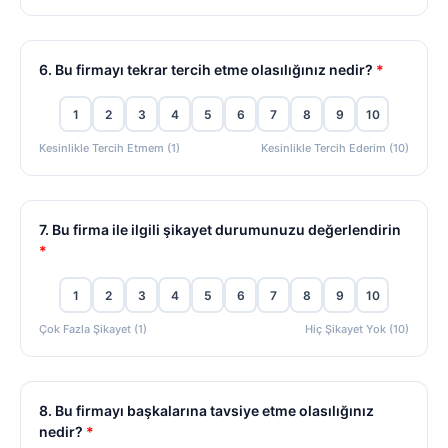
6. Bu firmayı tekrar tercih etme olasılığınız nedir?
*
1
2
3
4
5
6
7
8
9
10
Kesinlikle Tercih Etmem (1)
Kesinlikle Tercih Ederim (10)
7. Bu firma ile ilgili şikayet durumunuzu değerlendirin
*
1
2
3
4
5
6
7
8
9
10
Çok Fazla Şikayet (1)
Hiç Şikayet Yok (10)
8. Bu firmayı başkalarına tavsiye etme olasılığınız
nedir?
*