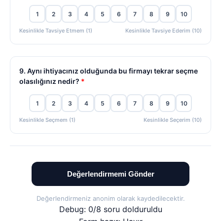
1
2
3
4
5
6
7
8
9
10
Kesinlikle Tavsiye Etmem (1)
Kesinlikle Tavsiye Ederim (10)
9. Aynı ihtiyacınız olduğunda bu firmayı tekrar seçme
olasılığınız nedir?
*
1
2
3
4
5
6
7
8
9
10
Kesinlikle Seçmem (1)
Kesinlikle Seçerim (10)
Değerlendirmemi Gönder
Değerlendirmeniz anonim olarak kaydedilecektir.
Debug: 0/8 soru dolduruldu