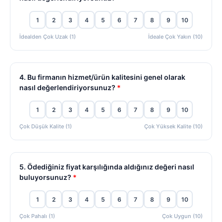
1
2
3
4
5
6
7
8
9
10
İdealden Çok Uzak (1)
İdeale Çok Yakın (10)
4. Bu firmanın hizmet/ürün kalitesini genel olarak
nasıl değerlendiriyorsunuz?
*
1
2
3
4
5
6
7
8
9
10
Çok Düşük Kalite (1)
Çok Yüksek Kalite (10)
5. Ödediğiniz fiyat karşılığında aldığınız değeri nasıl
buluyorsunuz?
*
1
2
3
4
5
6
7
8
9
10
Çok Pahalı (1)
Çok Uygun (10)