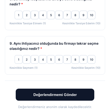
nedir?
*
1
2
3
4
5
6
7
8
9
10
Kesinlikle Tavsiye Etmem (1)
Kesinlikle Tavsiye Ederim (10)
9. Aynı ihtiyacınız olduğunda bu firmayı tekrar seçme
olasılığınız nedir?
*
1
2
3
4
5
6
7
8
9
10
Kesinlikle Seçmem (1)
Kesinlikle Seçerim (10)
Değerlendirmemi Gönder
Değerlendirmeniz anonim olarak kaydedilecektir.