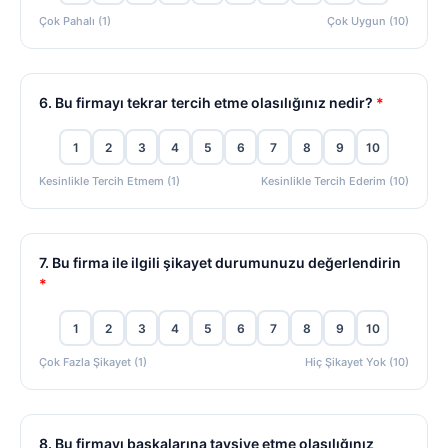
Çok Pahalı (1)
Çok Uygun (10)
6. Bu firmayı tekrar tercih etme olasılığınız nedir?
*
1
2
3
4
5
6
7
8
9
10
Kesinlikle Tercih Etmem (1)
Kesinlikle Tercih Ederim (10)
7. Bu firma ile ilgili şikayet durumunuzu değerlendirin
*
1
2
3
4
5
6
7
8
9
10
Çok Fazla Şikayet (1)
Hiç Şikayet Yok (10)
8. Bu firmayı başkalarına tavsiye etme olasılığınız