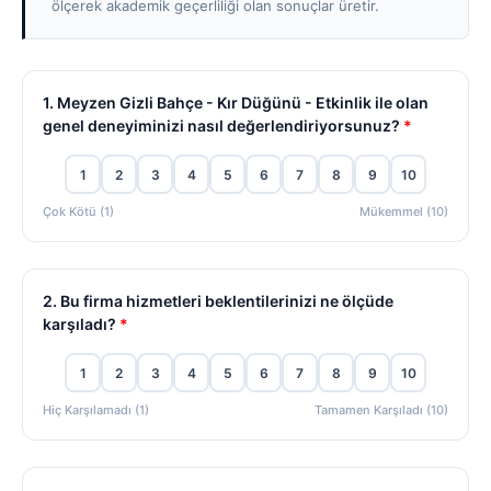
ölçerek akademik geçerliliği olan sonuçlar üretir.
1. Meyzen Gizli Bahçe - Kır Düğünü - Etkinlik ile olan
genel deneyiminizi nasıl değerlendiriyorsunuz?
*
1
2
3
4
5
6
7
8
9
10
Çok Kötü (1)
Mükemmel (10)
2. Bu firma hizmetleri beklentilerinizi ne ölçüde
karşıladı?
*
1
2
3
4
5
6
7
8
9
10
Hiç Karşılamadı (1)
Tamamen Karşıladı (10)