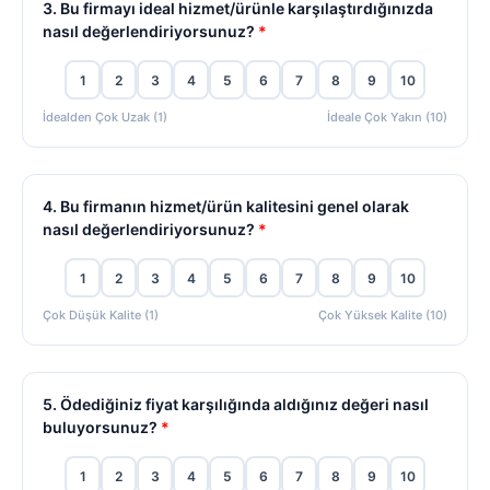
3. Bu firmayı ideal hizmet/ürünle karşılaştırdığınızda
nasıl değerlendiriyorsunuz?
*
1
2
3
4
5
6
7
8
9
10
İdealden Çok Uzak (1)
İdeale Çok Yakın (10)
4. Bu firmanın hizmet/ürün kalitesini genel olarak
nasıl değerlendiriyorsunuz?
*
1
2
3
4
5
6
7
8
9
10
Çok Düşük Kalite (1)
Çok Yüksek Kalite (10)
5. Ödediğiniz fiyat karşılığında aldığınız değeri nasıl
buluyorsunuz?
*
1
2
3
4
5
6
7
8
9
10