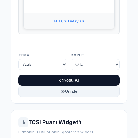
📊 TCSI Detayları
TEMA
BOYUT
Kodu Al
Önizle
TCSI Puanı Widget'ı
Firmanın TCSI puanını gösteren widget