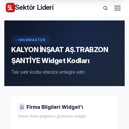
Sektör
Lideri
Menü
WEBMASTER
KALYON İNŞAAT AŞ.TRABZON
ŞANTİYE Widget Kodları
Tek satır kodla sitenize entegre edin
Firma Bilgileri Widget'ı
Temel firma bilgilerini gösteren widget