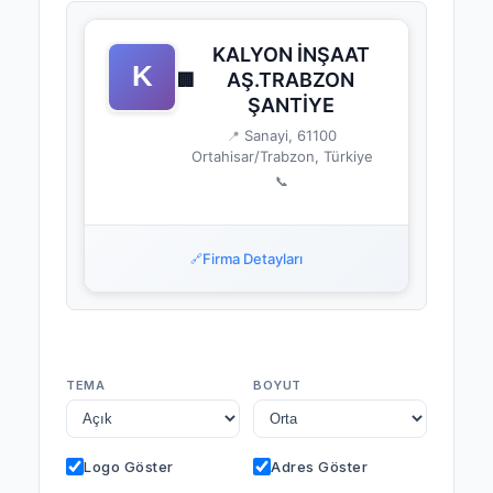
KALYON İNŞAAT
AŞ.TRABZON
🏢
ŞANTİYE
Sanayi, 61100
📍
Ortahisar/Trabzon, Türkiye
📞
Firma Detayları
🔗
TEMA
BOYUT
Logo Göster
Adres Göster