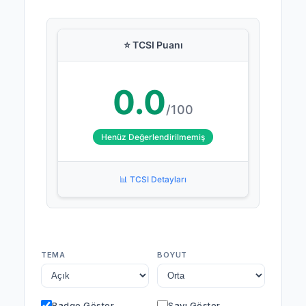
⭐ TCSI Puanı
0.0
/100
Henüz Değerlendirilmemiş
📊 TCSI Detayları
TEMA
BOYUT
Badge Göster
Sayı Göster