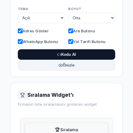
TEMA
BOYUT
Adres Göster
Ara Butonu
WhatsApp Butonu
Yol Tarifi Butonu
Kodu Al
Önizle
Sıralama Widget'ı
Firmanın liste sıralamasını gösteren widget
🏆 Sıralama