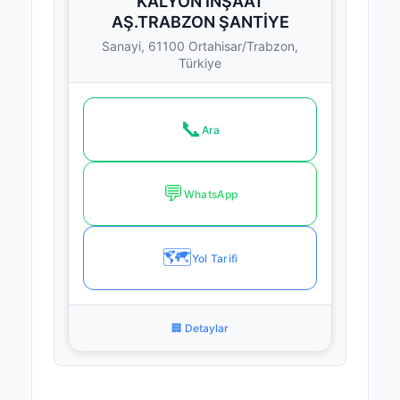
KALYON İNŞAAT
AŞ.TRABZON ŞANTİYE
Sanayi, 61100 Ortahisar/Trabzon,
Türkiye
📞
Ara
💬
WhatsApp
🗺️
Yol Tarifi
🏢 Detaylar