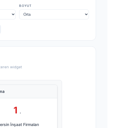
BOYUT
steren widget
ama
1
.
rsin İnşaat Firmaları