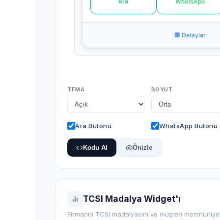
Ara
WhatsApp
🏢 Detaylar
TEMA
BOYUT
Ara Butonu
WhatsApp Butonu
Kodu Al
Önizle
TCSI Madalya Widget'ı
Firmanın TCSI madalyasını ve müşteri memnuniyet