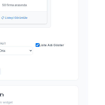
50 firma arasında
📋 Listeyi Görüntüle
YUT
Liste Adı Göster
'ı
en widget