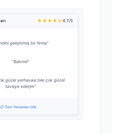
★★★★☆
arı
4.7/5
dini geliştirmiş bir firma"
"Bakımlı"
k güzel yerhavasi bile çok güzel
tavsiye ederjm"
📋 Tüm Yorumları Gör