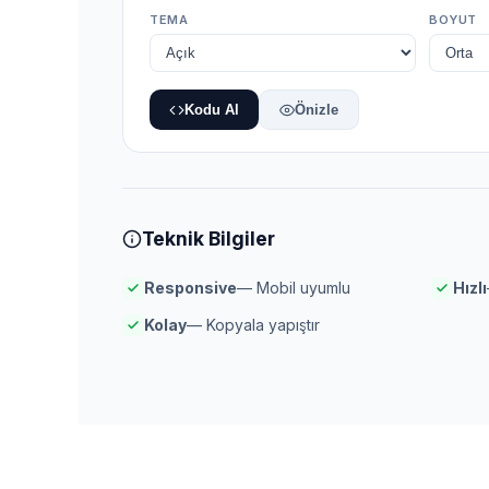
TEMA
BOYUT
Kodu Al
Önizle
Teknik Bilgiler
Responsive
— Mobil uyumlu
Hızlı
Kolay
— Kopyala yapıştır