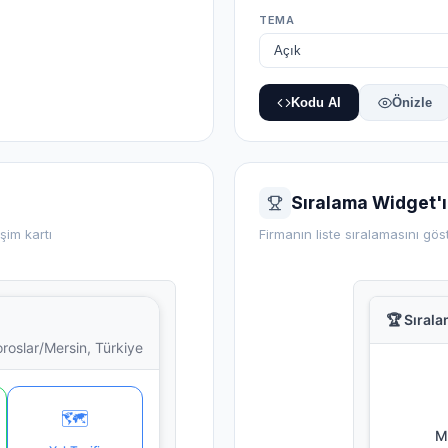
TEMA
Kodu Al
Önizle
Sıralama Widget'ı
şim kartı
Firmanın liste sıralamasını gö
🏆 Sıral
roslar/Mersin, Türkiye
🗺️
Me