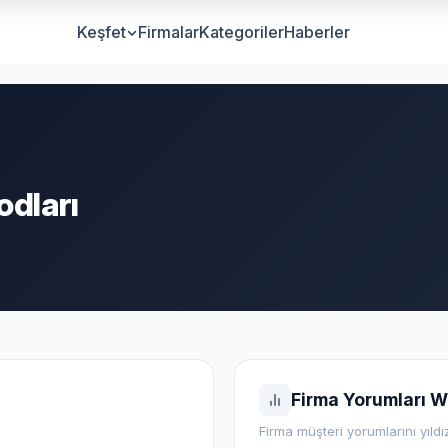
Keşfet
Firmalar
Kategoriler
Haberler
dları
Firma Yorumları W
Firma müşteri yorumlarını yıldı