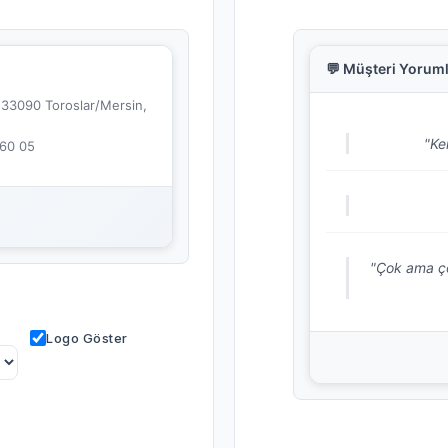
💬 Müşteri Yoruml
 33090 Toroslar/Mersin,
"Ken
 60 05
"Çok ama ço
Logo Göster