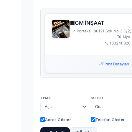
GM İNŞAAT
🏢
Portakal, 80121 Sok No 3 C/2,
📍
Türkiye
(0324) 320
📞
Firma Detayları
🔗
TEMA
BOYUT
Adres Göster
Telefon Göster