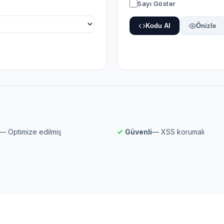
Sayı Göster
Kodu Al
Önizle
— Optimize edilmiş
Güvenli
— XSS korumalı