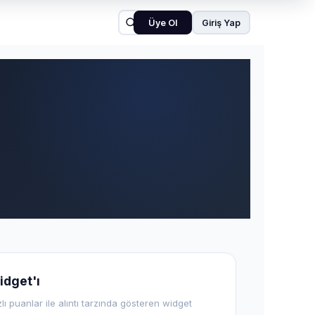
Üye Ol
Giriş Yap
idget'ı
zlı puanlar ile alıntı tarzında gösteren widget