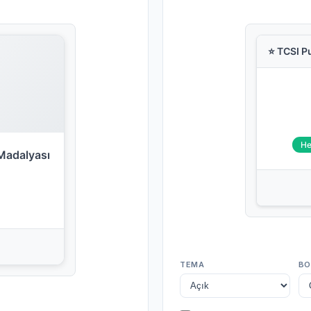
⭐ TCSI P
He
Madalyası
TEMA
BO