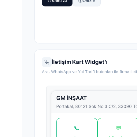
Kodu Al
Önizle
İletişim Kart Widget'ı
Ara, WhatsApp ve Yol Tarifi butonları ile firma ileti
GM İNŞAAT
Portakal, 80121 Sok No 3 C/2, 33090 To
📞
💬