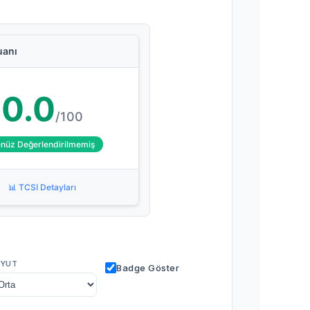
uanı
0.0
/100
nüz Değerlendirilmemiş
📊 TCSI Detayları
YUT
Badge Göster