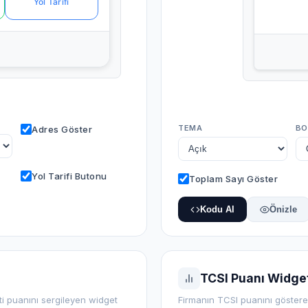
Yol Tarifi
TEMA
BO
Adres Göster
Yol Tarifi Butonu
Toplam Sayı Göster
Kodu Al
Önizle
TCSI Puanı Widget
i puanını sergileyen widget
Firmanın TCSI puanını göster