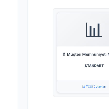
📊
🏅 Müşteri Memnuniyeti 
STANDART
📊 TCSI Detayları