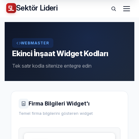
Sektör
Lideri
Menü
WEBMASTER
Ekinci İnşaat Widget Kodları
Tek satır kodla sitenize entegre edin
Firma Bilgileri Widget'ı
Temel firma bilgilerini gösteren widget