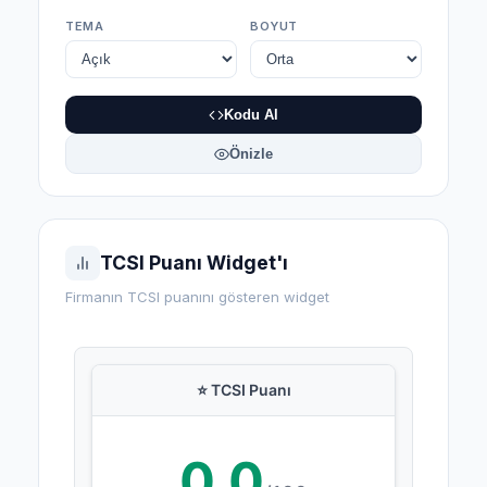
TEMA
BOYUT
Kodu Al
Önizle
TCSI Puanı Widget'ı
Firmanın TCSI puanını gösteren widget
⭐ TCSI Puanı
0.0