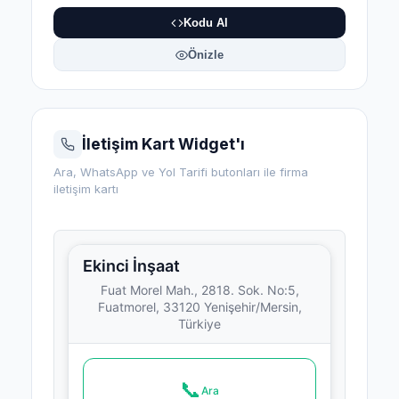
Kodu Al
Önizle
İletişim Kart Widget'ı
Ara, WhatsApp ve Yol Tarifi butonları ile firma
iletişim kartı
Ekinci İnşaat
Fuat Morel Mah., 2818. Sok. No:5,
Fuatmorel, 33120 Yenişehir/Mersin,
Türkiye
📞
Ara