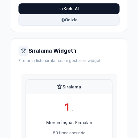
Kodu Al
Önizle
Sıralama Widget'ı
Firmanın liste sıralamasını gösteren widget
🏆 Sıralama
1
.
Mersin İnşaat Firmaları
50 firma arasında