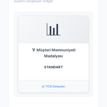
puanını sergileyen widget
📊
🏅 Müşteri Memnuniyeti
Madalyası
STANDART
📊 TCSI Detayları