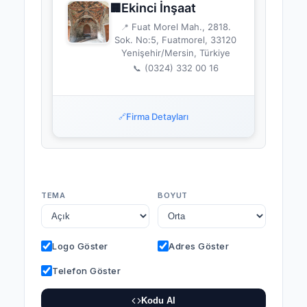
Ekinci İnşaat
🏢
Fuat Morel Mah., 2818.
📍
Sok. No:5, Fuatmorel, 33120
Yenişehir/Mersin, Türkiye
(0324) 332 00 16
📞
Firma Detayları
🔗
TEMA
BOYUT
Logo Göster
Adres Göster
Telefon Göster
Kodu Al