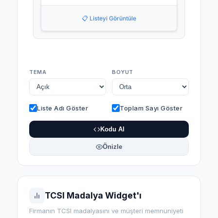
📋 Listeyi Görüntüle
TEMA
BOYUT
Liste Adı Göster
Toplam Sayı Göster
Kodu Al
Önizle
TCSI Madalya Widget'ı
Firmanın TCSI madalyasını ve müşteri memnuniyeti