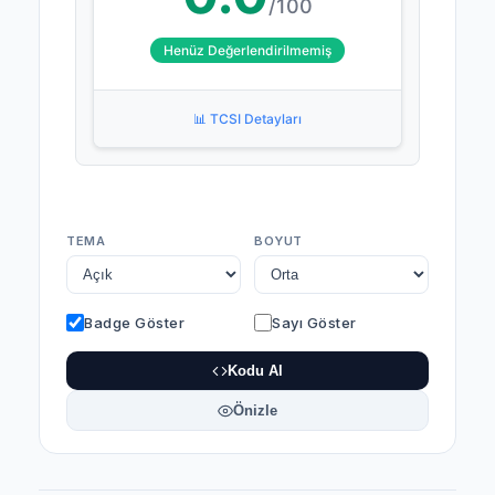
/100
Henüz Değerlendirilmemiş
📊 TCSI Detayları
TEMA
BOYUT
Badge Göster
Sayı Göster
Kodu Al
Önizle