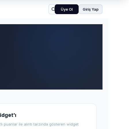
Üye Ol
Giriş Yap
idget'ı
zlı puanlar ile alıntı tarzında gösteren widget