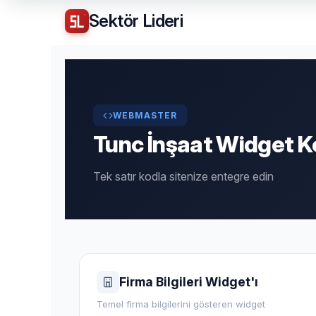
Sektör
Lideri
WEBMASTER
Tunc İnşaat Widget K
Tek satır kodla sitenize entegre edin
Firma Bilgileri Widget'ı
Temel firma bilgilerini gösteren widget