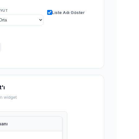
YUT
Liste Adı Göster
'ı
en widget
uanı