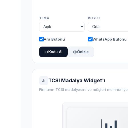
TEMA
BOYUT
Ara Butonu
WhatsApp Butonu
Kodu Al
Önizle
TCSI Madalya Widget'ı
Firmanın TCSI madalyasını ve müşteri memnuniyet
📊