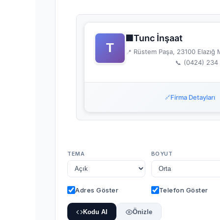
Tunc İnşaat
🏢
Rüstem Paşa, 23100 Elazığ M
📍
(0424) 234 
📞
Firma Detayları
🔗
TEMA
BOYUT
Adres Göster
Telefon Göster
Kodu Al
Önizle