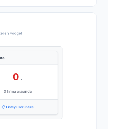
steren widget
ama
0
.
0 firma arasında
📋 Listeyi Görüntüle