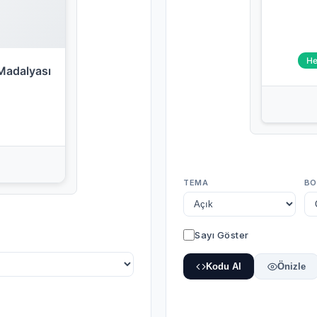
He
Madalyası
TEMA
BO
Sayı Göster
Kodu Al
Önizle