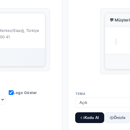
💬 Müşter
erkez/Elazığ, Türkiye
00 41
Logo Göster
TEMA
Kodu Al
Önizle