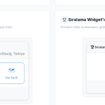
Sıralama Widget'ı
şim kartı
Firmanın liste sıralamasını gö
🏆 Sıral
/Elazığ, Türkiye
🗺️
Yol Tarifi