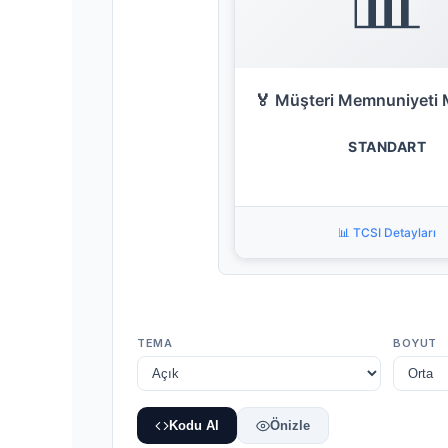
🏅 Müşteri Memnuniyeti 
STANDART
📊 TCSI Detayları
TEMA
BOYUT
Kodu Al
Önizle