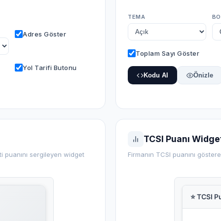
TEMA
BO
Adres Göster
Toplam Sayı Göster
Yol Tarifi Butonu
Kodu Al
Önizle
TCSI Puanı Widget
i puanını sergileyen widget
Firmanın TCSI puanını göster
⭐ TCSI P