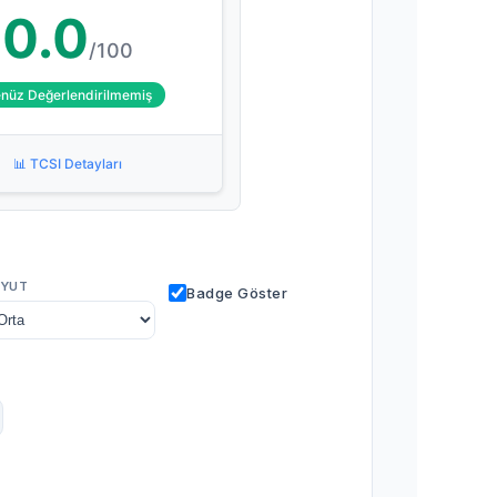
0.0
/100
nüz Değerlendirilmemiş
📊 TCSI Detayları
YUT
Badge Göster