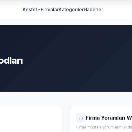
Keşfet
Firmalar
Kategoriler
Haberler
odları
Firma Yorumları W
Firma müşteri yorumlarını yıldı