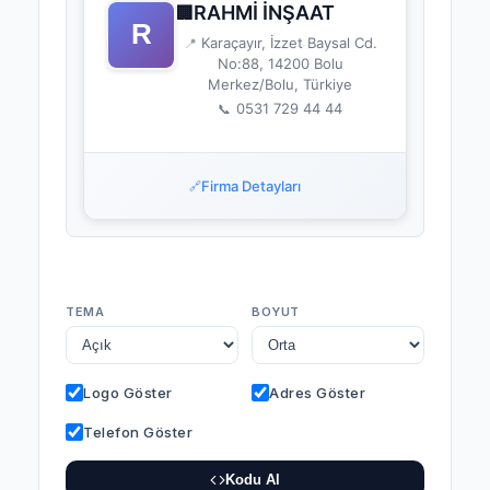
RAHMİ İNŞAAT
🏢
Karaçayır, İzzet Baysal Cd.
📍
No:88, 14200 Bolu
Merkez/Bolu, Türkiye
0531 729 44 44
📞
Firma Detayları
🔗
TEMA
BOYUT
Logo Göster
Adres Göster
Telefon Göster
Kodu Al