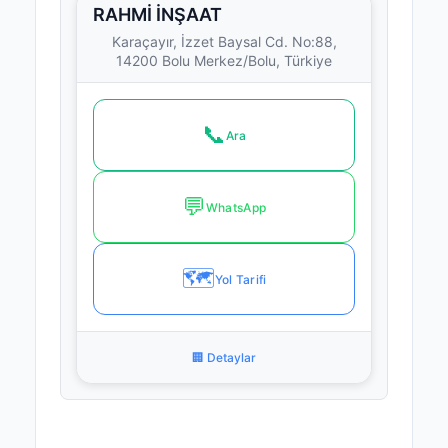
RAHMİ İNŞAAT
Karaçayır, İzzet Baysal Cd. No:88,
14200 Bolu Merkez/Bolu, Türkiye
📞
Ara
💬
WhatsApp
🗺️
Yol Tarifi
🏢 Detaylar