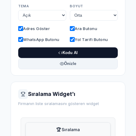
TEMA
BOYUT
Adres Göster
Ara Butonu
WhatsApp Butonu
Yol Tarifi Butonu
Kodu Al
Önizle
Sıralama Widget'ı
Firmanın liste sıralamasını gösteren widget
🏆 Sıralama