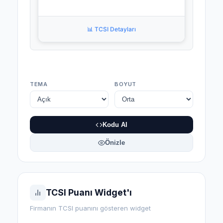
📊 TCSI Detayları
TEMA
BOYUT
Kodu Al
Önizle
TCSI Puanı Widget'ı
Firmanın TCSI puanını gösteren widget