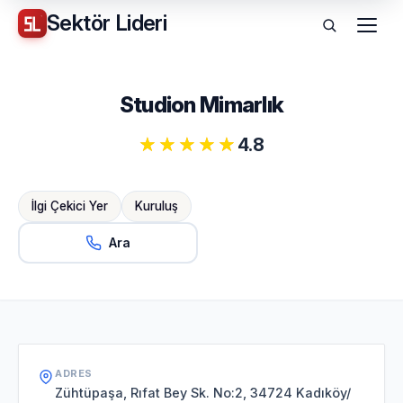
Sektör
Lideri
Menü
Studion Mimarlık
4.8
İlgi Çekici Yer
Kuruluş
Ara
ADRES
Zühtüpaşa, Rıfat Bey Sk. No:2, 34724 Kadıköy/