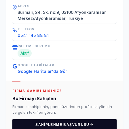
ADRES
Burmalı, 24. Sk. no:9, 03100 Afyonkarahisar
Merkez/Afyonkarahisar, Türkiye
TELEFON
0541 145 88 81
İŞLETME DURUMU
Aktif
GOOGLE HARITALAR
Google Haritalar'da Gör
FIRMA SAHIBI MISINIZ?
Bu Firmayı Sahiplen
Firmanızı sahiplenin, panel üzerinden profilinizi yönetin
ve gelen teklifleri görün.
SAHIPLENME BAŞVURUSU