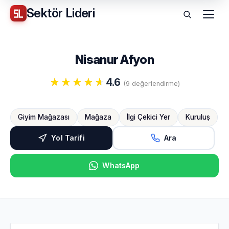
Sektör
Lideri
Menü
Nisanur Afyon
4.6
(9 değerlendirme)
Giyim Mağazası
Mağaza
İlgi Çekici Yer
Kuruluş
Yol Tarifi
Ara
WhatsApp