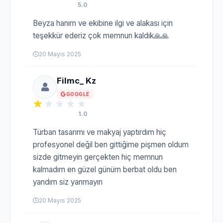
5.0
Beyza hanım ve ekibine ilgi ve alakası için
teşekkür ederiz çok memnun kaldık🙏🙏
20 Mayıs 2025
Filmc_ Kz
GOOGLE
1.0
Türban tasarımı ve makyaj yaptırdım hiç
profesyonel değil ben gittiğime pişmen oldum
sizde gitmeyin gerçekten hiç memnun
kalmadım en güzel günüm berbat oldu ben
yandım siz yanmayın
20 Mayıs 2025