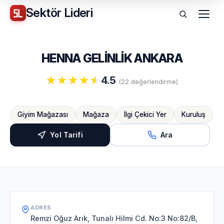
Sektör
Lideri
Menü
HENNA GELİNLİK ANKARA
4.5
(22 değerlendirme)
Giyim Mağazası
Mağaza
İlgi Çekici Yer
Kuruluş
Yol Tarifi
Ara
ADRES
Remzi Oğuz Arık, Tunalı Hilmi Cd. No:3 No:82/B,