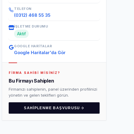
TELEFON
(0312) 468 55 35
İŞLETME DURUMU
Aktif
GOOGLE HARITALAR
Google Haritalar'da Gör
FIRMA SAHIBI MISINIZ?
Bu Firmayı Sahiplen
Firmanızı sahiplenin, panel üzerinden profilinizi
yönetin ve gelen teklifleri görün.
SAHIPLENME BAŞVURUSU