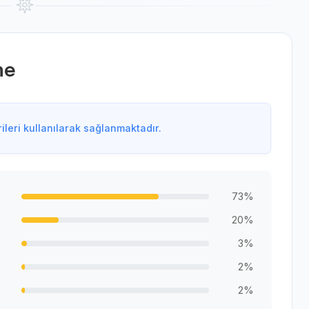
me
leri kullanılarak sağlanmaktadır.
73%
20%
3%
2%
2%