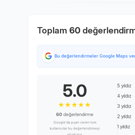
Toplam
60
değerlendir
Bu değerlendirmeler Google Maps veri
5.0
5 yıldız
4 yıldız
3 yıldız
60
değerlendirme
2 yıldız
Google'da puan veren tüm
1 yıldız
kullanıcılar bu değerlendirmeyi
oluşturur.