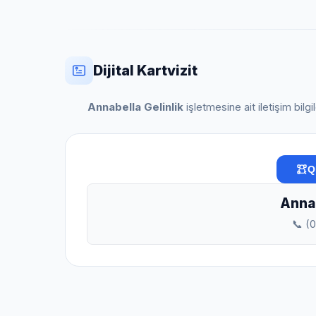
Dijital Kartvizit
Annabella Gelinlik
işletmesine ait iletişim bilg
Q
Annab
📞 (