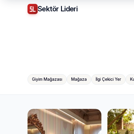
Sektör
Lideri
Giyim Mağazası
Mağaza
İlgi Çekici Yer
K