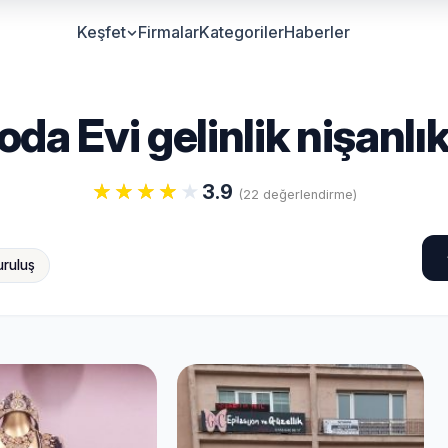
Keşfet
Firmalar
Kategoriler
Haberler
a Evi gelinlik nişanlık
3.9
(22 değerlendirme)
uruluş