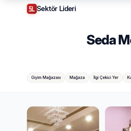
Sektör
Lideri
Seda Mod
Giyim Mağazası
Mağaza
İlgi Çekici Yer
K