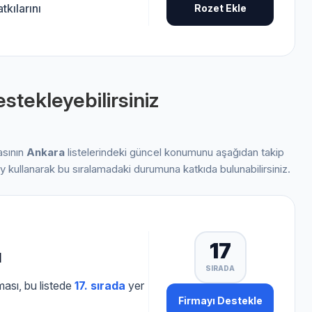
kılarını
Rozet Ekle
stekleyebilirsiniz
asının
Ankara
listelerindeki güncel konumunu aşağıdan takip
oy kullanarak bu sıralamadaki durumuna katkıda bulunabilirsiniz.
17
ı
SIRADA
ması, bu listede
17. sırada
yer
Firmayı Destekle