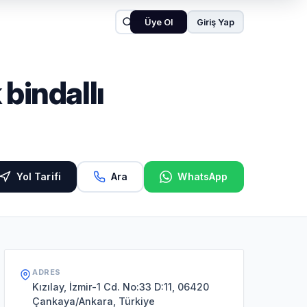
Üye Ol
Giriş Yap
 bindallı
Yol Tarifi
Ara
WhatsApp
ADRES
Kızılay, İzmir-1 Cd. No:33 D:11, 06420
Çankaya/Ankara, Türkiye