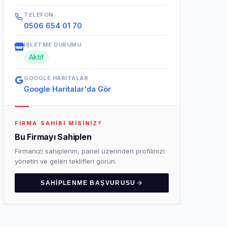
TELEFON
0506 654 01 70
İŞLETME DURUMU
Aktif
GOOGLE HARITALAR
Google Haritalar'da Gör
FIRMA SAHIBI MISINIZ?
Bu Firmayı Sahiplen
Firmanızı sahiplenin, panel üzerinden profilinizi
yönetin ve gelen teklifleri görün.
SAHIPLENME BAŞVURUSU