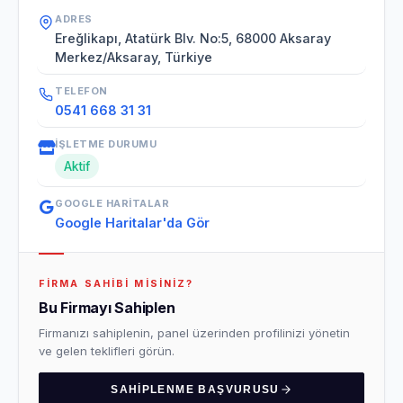
ADRES
Ereğlikapı, Atatürk Blv. No:5, 68000 Aksaray
Merkez/Aksaray, Türkiye
TELEFON
0541 668 31 31
İŞLETME DURUMU
Aktif
GOOGLE HARITALAR
Google Haritalar'da Gör
FIRMA SAHIBI MISINIZ?
Bu Firmayı Sahiplen
Firmanızı sahiplenin, panel üzerinden profilinizi yönetin
ve gelen teklifleri görün.
SAHIPLENME BAŞVURUSU