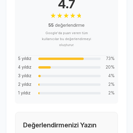
4.7
55
değerlendirme
Google'da puan veren tüm
kullanıcılar bu değerlendirmeyi
oluşturur.
5 yıldız
73%
4 yıldız
20%
3 yıldız
4%
2 yıldız
2%
1 yıldız
2%
Değerlendirmenizi Yazın