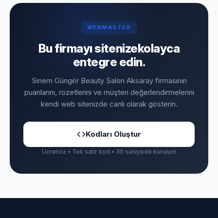
WEBMASTER
Bu firmayı sitenize
kolayca
entegre edin.
Sinem Güngör Beauty Salon Aksaray firmasının
puanlarını, rozetlerini ve müşteri değerlendirmelerini
kendi web sitenizde canlı olarak gösterin.
Kodları Oluştur
Ücretsiz • Tek satır kod • 30 saniyede kurulum