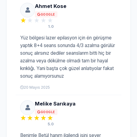
Ahmet Kose
GOOGLE
1.0
Yüz bölgesi lazer epilasyon için ön görüşme
yaptık 8+4 seans sonunda 4/3 azalma görülür
sonuç alırsınız dediler seanslarım bitti hiç bir
azalma veya dökülme olmadı tam bir hayal
kırıklığı. Yani başta çok güzel anlatıyolar fakat
sonuç alamıyorsunuz
20 Mayıs 2025
Melike Sarıkaya
GOOGLE
5.0
Benimle Betül hanım ilgilendi işini sever