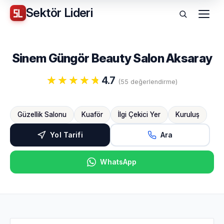
Sektör
Lideri
Menü
Sinem Güngör Beauty Salon Aksaray
4.7
(55 değerlendirme)
Güzellik Salonu
Kuaför
İlgi Çekici Yer
Kuruluş
Yol Tarifi
Ara
WhatsApp