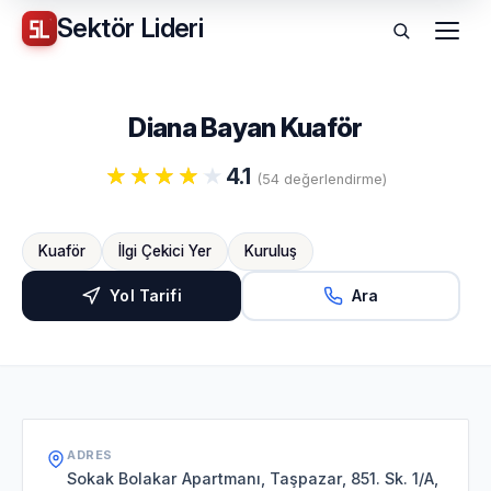
Sektör
Lideri
Menü
Diana Bayan Kuaför
4.1
(54 değerlendirme)
Kuaför
İlgi Çekici Yer
Kuruluş
Yol Tarifi
Ara
ADRES
Sokak Bolakar Apartmanı, Taşpazar, 851. Sk. 1/A,