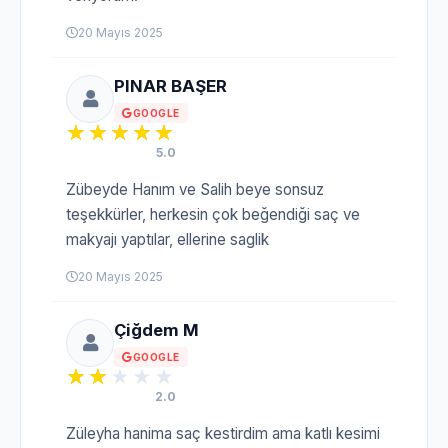
20 Mayıs 2025
PINAR BAŞER
GOOGLE
5.0
Zübeyde Hanım ve Salih beye sonsuz
teşekkürler, herkesin çok beğendiği saç ve
makyajı yaptılar, ellerine saglik
20 Mayıs 2025
Çiğdem M
GOOGLE
2.0
Züleyha hanima saç kestirdim ama katlı kesimi