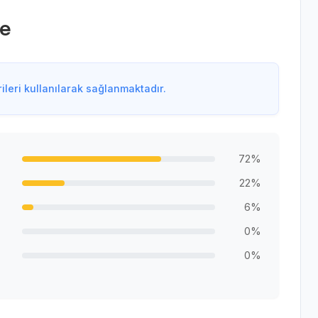
me
leri kullanılarak sağlanmaktadır.
72%
22%
6%
0%
0%