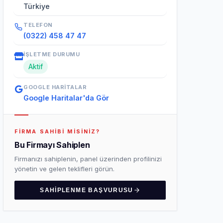
Türkiye
TELEFON
(0322) 458 47 47
İŞLETME DURUMU
Aktif
GOOGLE HARITALAR
Google Haritalar'da Gör
FIRMA SAHIBI MISINIZ?
Bu Firmayı Sahiplen
Firmanızı sahiplenin, panel üzerinden profilinizi
yönetin ve gelen teklifleri görün.
SAHIPLENME BAŞVURUSU