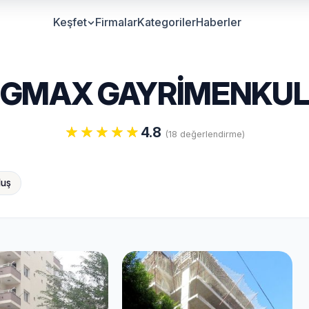
Keşfet
Firmalar
Kategoriler
Haberler
GMAX GAYRİMENKU
4.8
(18 değerlendirme)
luş