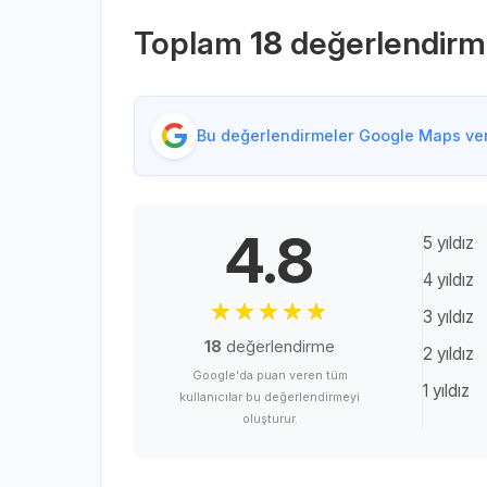
Toplam
18
değerlendir
Bu değerlendirmeler Google Maps veri
4.8
5 yıldız
4 yıldız
3 yıldız
18
değerlendirme
2 yıldız
Google'da puan veren tüm
1 yıldız
kullanıcılar bu değerlendirmeyi
oluşturur.