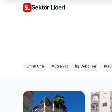
Sektör
Lideri
Emlak Ofisi
Müteahhit
İlgi Çekici Yer
Kuru