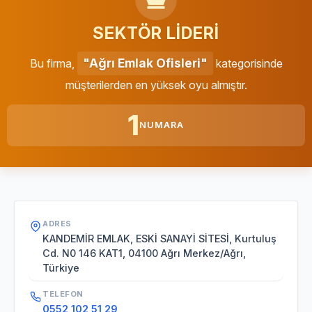
SEKTÖR LİDERİ
"Ağrı Emlak Ofisleri"
Bu firma,
kategorisinde
müşterilerden en yüksek oyu almıştır.
1
NUMARA
ADRES
KANDEMİR EMLAK, ESKİ SANAYİ SİTESİ, Kurtuluş
Cd. N0 146 KAT1, 04100 Ağrı Merkez/Ağrı,
Türkiye
TELEFON
0552 102 51 29