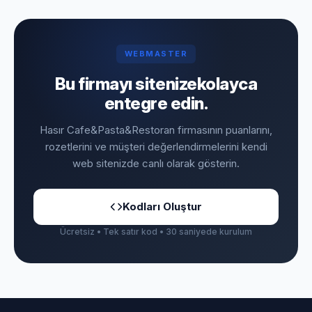
WEBMASTER
Bu firmayı sitenize
kolayca
entegre edin.
Hasır Cafe&Pasta&Restoran firmasının puanlarını,
rozetlerini ve müşteri değerlendirmelerini kendi
web sitenizde canlı olarak gösterin.
Kodları Oluştur
Ücretsiz • Tek satır kod • 30 saniyede kurulum