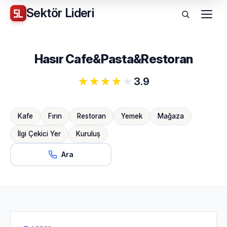
Sektör
Lideri
Menü
Hasır Cafe&Pasta&Restoran
3.9
Kafe
Fırın
Restoran
Yemek
Mağaza
İlgi Çekici Yer
Kuruluş
Ara