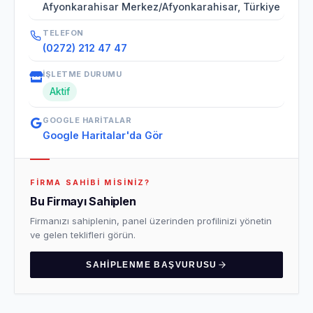
Afyonkarahisar Merkez/Afyonkarahisar, Türkiye
TELEFON
(0272) 212 47 47
İŞLETME DURUMU
Aktif
GOOGLE HARITALAR
Google Haritalar'da Gör
FIRMA SAHIBI MISINIZ?
Bu Firmayı Sahiplen
Firmanızı sahiplenin, panel üzerinden profilinizi yönetin
ve gelen teklifleri görün.
SAHIPLENME BAŞVURUSU