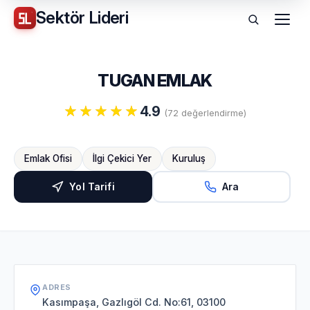
Sektör
Lideri
Menü
TUGAN EMLAK
4.9
(72 değerlendirme)
Emlak Ofisi
İlgi Çekici Yer
Kuruluş
Yol Tarifi
Ara
ADRES
Kasımpaşa, Gazlıgöl Cd. No:61, 03100