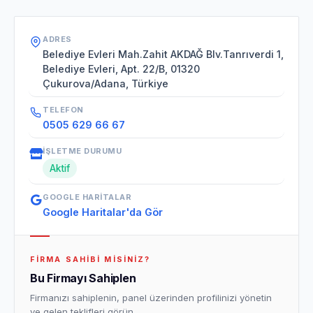
ADRES
Belediye Evleri Mah.Zahit AKDAĞ Blv.Tanrıverdi 1,
Belediye Evleri, Apt. 22/B, 01320
Çukurova/Adana, Türkiye
TELEFON
0505 629 66 67
İŞLETME DURUMU
Aktif
GOOGLE HARITALAR
Google Haritalar'da Gör
FIRMA SAHIBI MISINIZ?
Bu Firmayı Sahiplen
Firmanızı sahiplenin, panel üzerinden profilinizi yönetin
ve gelen teklifleri görün.