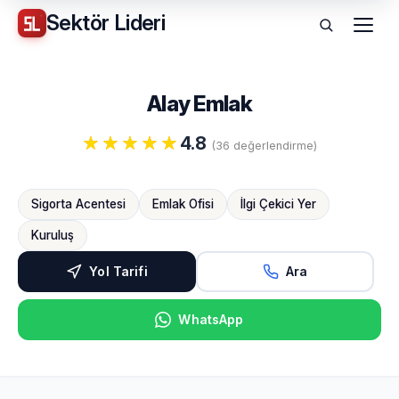
Sektör
Lideri
Menü
Alay Emlak
4.8
(36 değerlendirme)
Sigorta Acentesi
Emlak Ofisi
İlgi Çekici Yer
Kuruluş
Yol Tarifi
Ara
WhatsApp