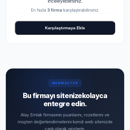
inceleyebilirsiniz.
En fazla
3 firma
karşılaştırabilirsiniz.
Karşılaştırmaya Ekle
WEBMASTER
Bu firmayı sitenize
kolayca
entegre edin.
Alay Emlak firmasının puanlarını, rozetlerini ve
müşteri değerlendirmelerini kendi web sitenizde
canlı olarak gösterin.