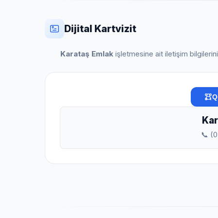
Dijital Kartvizit
Karataş Emlak
işletmesine ait iletişim bilgiler
Q
Kar
📞 (