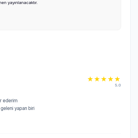
en yayınlanacaktır.
5.0
ür ederim
geleni yapan biri