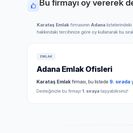
Bu firmayı oy vererek de
Karataş Emlak
firmasının
Adana
listelerindek
hakkındaki tercihinize göre oy kullanarak bu sır
EMLAK
Adana Emlak Ofisleri
Karataş Emlak
firması, bu listede
9. sırada
y
Desteğinizle bu firmayı
1. sıraya
taşıyabilirsiniz!