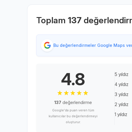
Toplam
137
değerlendi
Bu değerlendirmeler Google Maps veri
4.8
5 yıldız
4 yıldız
3 yıldız
137
değerlendirme
2 yıldız
Google'da puan veren tüm
1 yıldız
kullanıcılar bu değerlendirmeyi
oluşturur.