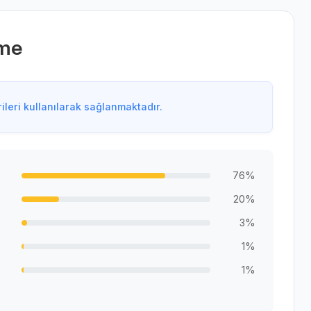
rme
leri kullanılarak sağlanmaktadır.
76%
20%
3%
1%
1%