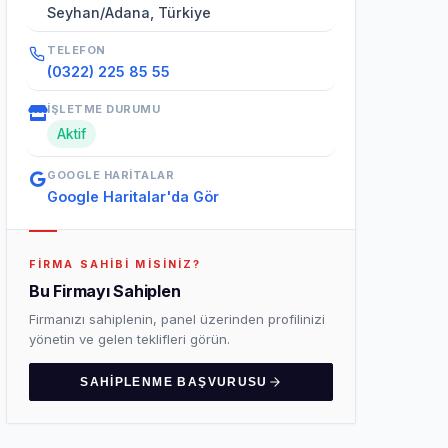
Seyhan/Adana, Türkiye
TELEFON
(0322) 225 85 55
İŞLETME DURUMU
Aktif
GOOGLE HARITALAR
Google Haritalar'da Gör
FIRMA SAHIBI MISINIZ?
Bu Firmayı Sahiplen
Firmanızı sahiplenin, panel üzerinden profilinizi
yönetin ve gelen teklifleri görün.
SAHIPLENME BAŞVURUSU