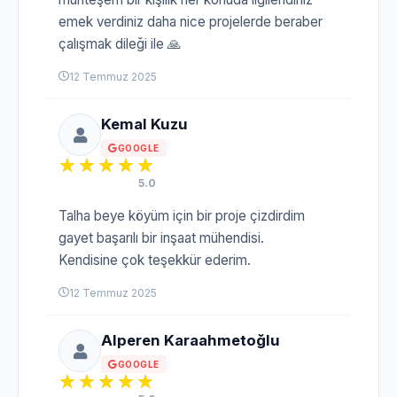
emek verdiniz daha nice projelerde beraber
çalışmak dileği ile 🙏
12 Temmuz 2025
Kemal Kuzu
GOOGLE
5.0
Talha beye köyüm için bir proje çizdirdim
gayet başarılı bir inşaat mühendisi.
Kendisine çok teşekkür ederim.
12 Temmuz 2025
Alperen Karaahmetoğlu
GOOGLE