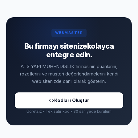
WEBMASTER
Bu firmayı sitenize
kolayca
entegre edin.
ATS YAPI MÜHENDİSLİK firmasının puanlarını,
rozetlerini ve müşteri değerlendirmelerini kendi
web sitenizde canlı olarak gösterin.
Kodları Oluştur
Ücretsiz • Tek satır kod • 30 saniyede kurulum