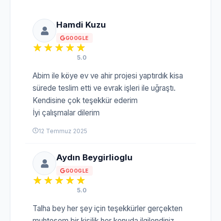
Hamdi Kuzu
GOOGLE
5.0
Abim ile köye ev ve ahir projesi yaptırdık kisa
sürede teslim etti ve evrak işleri ile uğraştı.
Kendisine çok teşekkür ederim
İyi çalışmalar dilerim
12 Temmuz 2025
Aydın Beygirlioglu
GOOGLE
5.0
Talha bey her şey için teşekkürler gerçekten
muhteşem bir kişilik her konuda ilgilendiniz