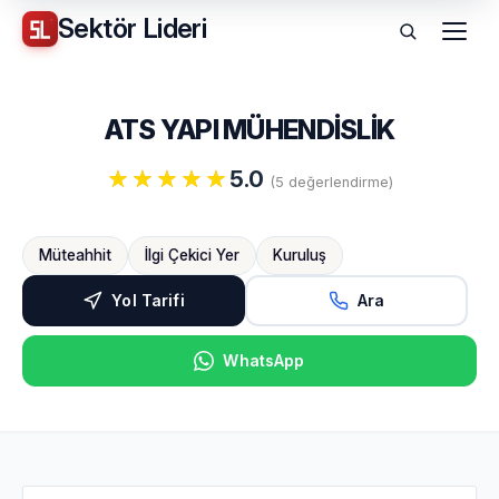
Sektör
Lideri
Menü
ATS YAPI MÜHENDİSLİK
5.0
(5 değerlendirme)
Müteahhit
İlgi Çekici Yer
Kuruluş
Yol Tarifi
Ara
WhatsApp