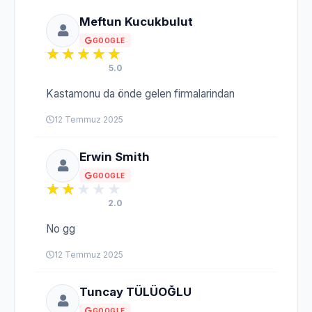
Meftun Kucukbulut
GOOGLE
5.0
Kastamonu da önde gelen firmalarindan
12 Temmuz 2025
Erwin Smith
GOOGLE
2.0
No gg
12 Temmuz 2025
Tuncay TÜLÜOĞLU
GOOGLE