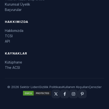
Kurumsal Üyelik
Başvurular
HAKKIMIZDA
Hakkımızda
TCSI
API
KAYNAKLAR
Kütüphane
The ACSI
© 2026 Sektör Lideri
Gizlilik Politikası
Kullanım Koşulları
Çerezler