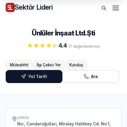
Sektör
Lideri
Menü
Ünlüler İnşaat Ltd.Şti
4.4
(7 değerlendirme)
Müteahhit
İlgi Çekici Yer
Kuruluş
Yol Tarifi
Ara
ADRES
No:, Candaroğulları, Miralay Halitbey Cd. No:1,