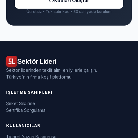
Kodları Oluştur
Ücretsiz • Tek satır kod • 30 saniyede kurulum
Sektör
Lideri
Sektör liderinden teklif alın, en iyilerle çalışın.
Türkiye'nin firma keşif platformu.
İŞLETME SAHIPLERI
Şirket Sildirme
Sertifika Sorgulama
KULLANICILAR
Ticaret Yazarı Başvurusu