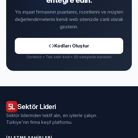
entegre edin.
Yis inşaat firmasının puanlarını, rozetlerini ve müşteri
değerlendirmelerini kendi web sitenizde canlı olarak
gösterin.
Kodları Oluştur
Ücretsiz • Tek satır kod • 30 saniyede kurulum
Sektör
Lideri
Sektör liderinden teklif alın, en iyilerle çalışın.
Türkiye'nin firma keşif platformu.
İŞLETME SAHIPLERI