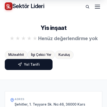
Sektör
Lideri
Menü
Yis inşaat
Henüz değerlendirme yok
Müteahhit
İlgi Çekici Yer
Kuruluş
Yol Tarifi
ADRES
Şehitler, 1. Teyyare Sk. No:46, 36000 Kars