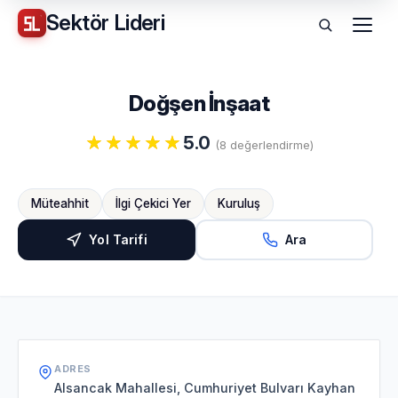
Sektör
Lideri
Menü
Doğşen İnşaat
5.0
(8 değerlendirme)
Müteahhit
İlgi Çekici Yer
Kuruluş
Yol Tarifi
Ara
ADRES
Alsancak Mahallesi, Cumhuriyet Bulvarı Kayhan