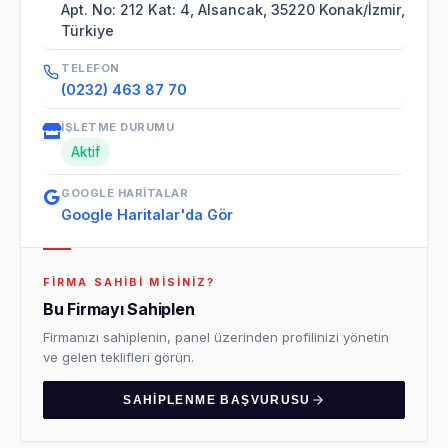
Apt. No: 212 Kat: 4, Alsancak, 35220 Konak/İzmir,
Türkiye
TELEFON
(0232) 463 87 70
İŞLETME DURUMU
Aktif
GOOGLE HARITALAR
Google Haritalar'da Gör
FIRMA SAHIBI MISINIZ?
Bu Firmayı Sahiplen
Firmanızı sahiplenin, panel üzerinden profilinizi yönetin
ve gelen teklifleri görün.
SAHIPLENME BAŞVURUSU