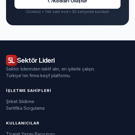
Kodları Oluştur
Ücretsiz • Tek satır kod • 30 saniyede kurulum
Sektör
Lideri
Sektör liderinden teklif alın, en iyilerle çalışın.
Türkiye'nin firma keşif platformu.
İŞLETME SAHIPLERI
Şirket Sildirme
Sertifika Sorgulama
KULLANICILAR
Ticaret Yazarı Başvurusu