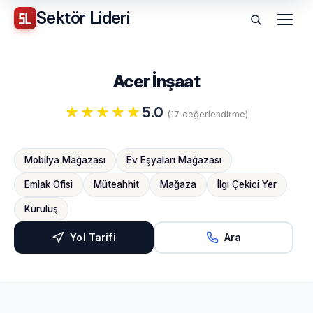
Sektör
Lideri
Menü
Acer İnşaat
5.0
(17 değerlendirme)
Mobilya Mağazası
Ev Eşyaları Mağazası
Emlak Ofisi
Müteahhit
Mağaza
İlgi Çekici Yer
Kuruluş
Yol Tarifi
Ara