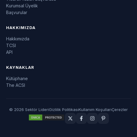
Kurumsal Üyelik
Başvurular
HAKKIMIZDA
Hakkımızda
TCSI
API
KAYNAKLAR
Kütüphane
The ACSI
© 2026 Sektör Lideri
Gizlilik Politikası
Kullanım Koşulları
Çerezler