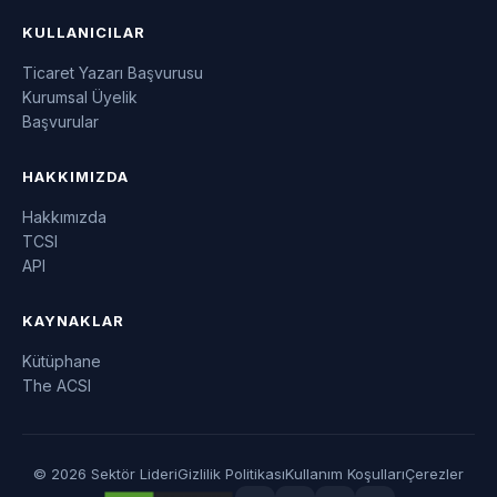
KULLANICILAR
Ticaret Yazarı Başvurusu
Kurumsal Üyelik
Başvurular
HAKKIMIZDA
Hakkımızda
TCSI
API
KAYNAKLAR
Kütüphane
The ACSI
© 2026 Sektör Lideri
Gizlilik Politikası
Kullanım Koşulları
Çerezler