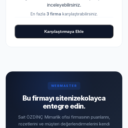
inceleyebilirsiniz.
En fazla
3 firma
karşılaştırabilirsiniz.
Karşılaştırmaya Ekle
WEBMASTER
Bu firmayı sitenize
kolayca
entegre edin.
Sait ÖZDİNÇ Mimarlik ofisi firmasının puanlarını,
rozetlerini ve müşteri değerlendirmelerini kendi