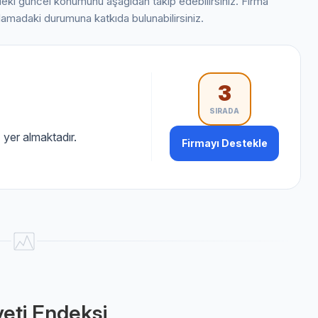
ndeki güncel konumunu aşağıdan takip edebilirsiniz. Firma
alamadaki durumuna katkıda bulunabilirsiniz.
3
SIRADA
a
yer almaktadır.
Firmayı Destekle
eti Endeksi