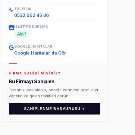
TELEFON
0532 662 45 36
İŞLETME DURUMU
Aktif
GOOGLE HARITALAR
Google Haritalar'da Gör
FIRMA SAHIBI MISINIZ?
Bu Firmayı Sahiplen
Firmanızı sahiplenin, panel üzerinden profilinizi
yönetin ve gelen teklifleri görün.
SAHIPLENME BAŞVURUSU