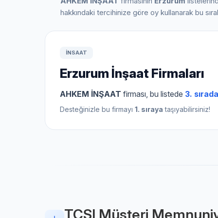
AHKEM İNŞAAT
firmasının
Erzurum
listeleri
hakkındaki tercihinize göre oy kullanarak bu sır
INSAAT
Erzurum İnşaat Firmaları
AHKEM İNŞAAT
firması, bu listede
3. sırad
Desteğinizle bu firmayı
1. sıraya
taşıyabilirsiniz!
TCSI Müşteri Memnuniy