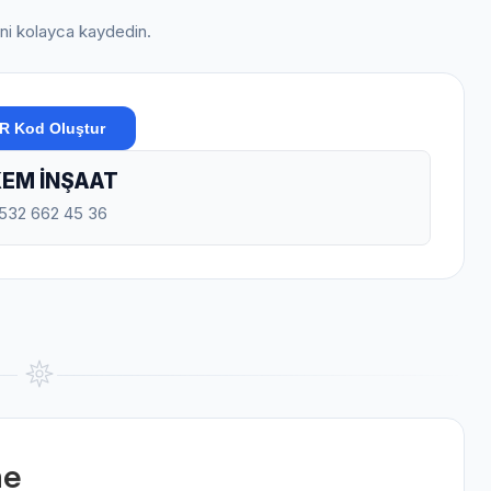
rini kolayca kaydedin.
R Kod Oluştur
EM İNŞAAT
0532 662 45 36
me