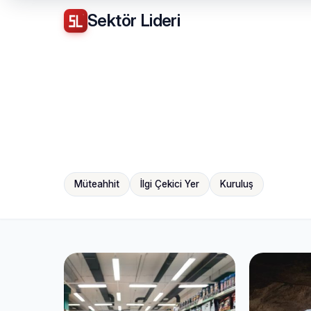
Sektör
Lideri
Müteahhit
İlgi Çekici Yer
Kuruluş