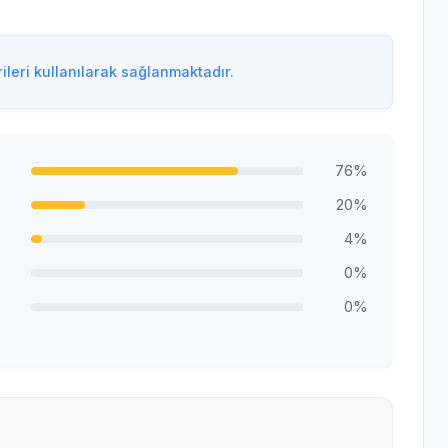
leri kullanılarak sağlanmaktadır.
76%
20%
4%
0%
0%