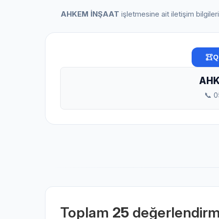
AHKEM İNŞAAT
işletmesine ait iletişim bilgile
Q
AHK
📞 
Toplam
25
değerlendir