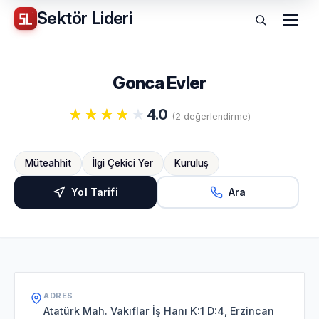
Sektör
Lideri
Menü
Gonca Evler
4.0
(2 değerlendirme)
Müteahhit
İlgi Çekici Yer
Kuruluş
Yol Tarifi
Ara
ADRES
Atatürk Mah. Vakıflar İş Hanı K:1 D:4, Erzincan