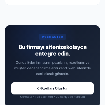
WEBMASTER
Bu firmayı sitenize
kolayca
entegre edin.
Gonca Evler firmasının puanlarını, rozetlerini ve
müşteri değerlendirmelerini kendi web sitenizde
canlı olarak gösterin.
Kodları Oluştur
Ücretsiz • Tek satır kod • 30 saniyede kurulum