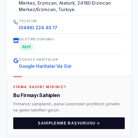
Merkez, Erzincan, Atatürk, 24180 Erzincan
Merkez/Erzincan, Türkiye
TELEFON
(0446) 224 40 17
İŞLETME DURUMU
Aktif
GOOGLE HARITALAR
Google Haritalar'da Gör
FIRMA SAHIBI MISINIZ?
Bu Firmayı Sahiplen
Firmanızı sahiplenin, panel üzerinden profilinizi yönetin
ve gelen teklifleri görün.
SAHIPLENME BAŞVURUSU